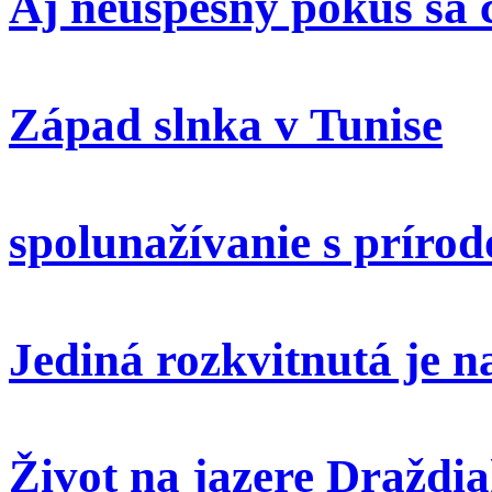
Aj neúspešný pokus sa 
Západ slnka v Tunise
spolunažívanie s príro
Jediná rozkvitnutá je 
Život na jazere Draždi