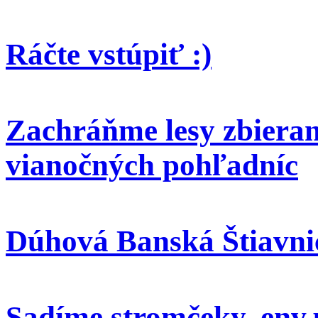
Ráčte vstúpiť :)
Zachráňme lesy zbieran
vianočných pohľadníc
Dúhová Banská Štiavni
Sadíme stromčeky, env.