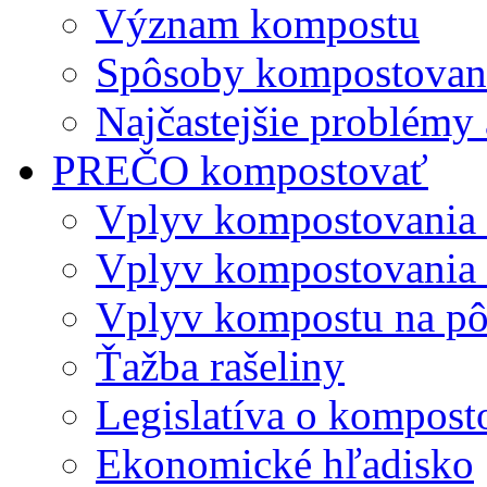
Význam kompostu
Spôsoby kompostovani
Najčastejšie problémy 
PREČO kompostovať
Vplyv kompostovania
Vplyv kompostovania 
Vplyv kompostu na p
Ťažba rašeliny
Legislatíva o kompost
Ekonomické hľadisko