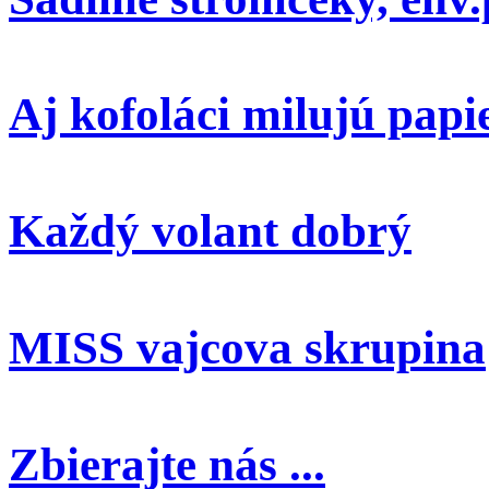
Aj kofoláci milujú papi
Každý volant dobrý
MISS vajcova skrupina
Zbierajte nás ...