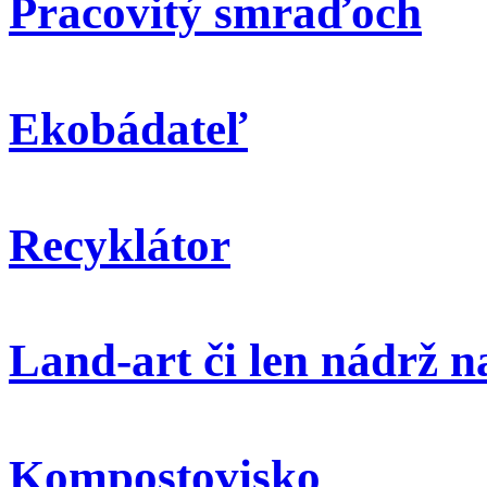
Pracovitý smraďoch
Ekobádateľ
Recyklátor
Land-art či len nádrž 
Kompostovisko