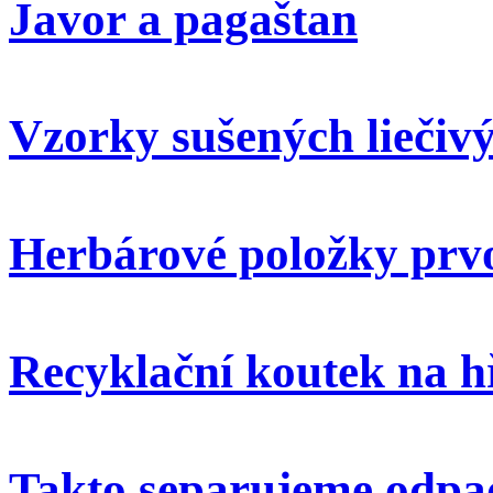
Javor a pagaštan
Vzorky sušených liečivý
Herbárové položky prvo
Recyklační koutek na h
Takto separujeme odpa