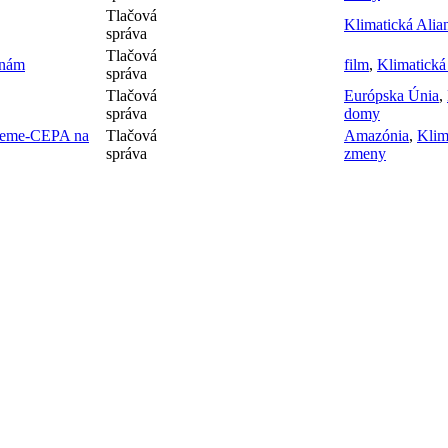
Tlačová
Klimatická Alia
správa
Tlačová
enám
film
,
Klimatická
správa
Tlačová
Európska Únia
,
správa
domy
 Zeme-CEPA na
Tlačová
Amazónia
,
Klim
správa
zmeny