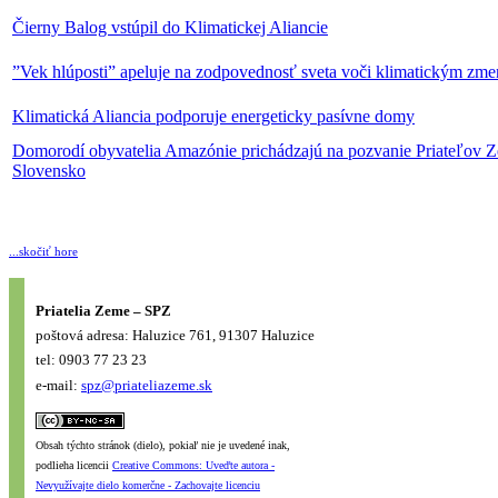
Čierny Balog vstúpil do Klimatickej Aliancie
”Vek hlúposti” apeluje na zodpovednosť sveta voči klimatickým zm
Klimatická Aliancia podporuje energeticky pasívne domy
Domorodí obyvatelia Amazónie prichádzajú na pozvanie Priateľov
Slovensko
...skočiť hore
Priatelia Zeme – SPZ
poštová adresa: Haluzice 761, 91307 Haluzice
tel: 0903 77 23 23
e-mail:
spz@priateliazeme.sk
Obsah týchto stránok (dielo), pokiaľ nie je uvedené inak,
podlieha licencii
Creative Commons: Uveďte autora -
Nevyužívajte dielo komerčne - Zachovajte licenciu