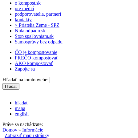
o kompost.sk
pre médiá
podporovatelia, partneri
kontakty
> Priatelia Zeme - SPZ
Nula odpadu.sk
Stop spaľovniam.sk
Samosprávy bez odpadu
ČO je kompostovanie
PREČO kompostovať
AKO kompostovať
Zapojte sa
Hľadať na tomto webe:
hľadať
mapa
english
Práve sa nachádzate:
Domov
»
Informácie
|
Zobraziť mapu stránky