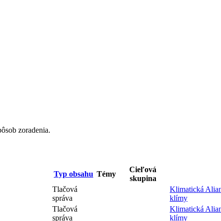
pôsob zoradenia.
Cieľová
Typ obsahu
Témy
skupina
Tlačová
Klimatická Alia
správa
klímy
Tlačová
Klimatická Alia
správa
klímy