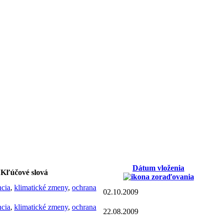
Dátum vloženia
Kľúčové slová
ncia
,
klimatické zmeny
,
ochrana
02.10.2009
ncia
,
klimatické zmeny
,
ochrana
22.08.2009