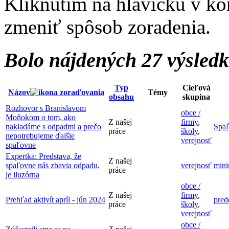
Kliknutím na hlavičku v ko
zmeniť spôsob zoradenia.
Bolo nájdených 27 výsled
Typ
Cieľová
Názov
Témy
obsahu
skupina
Rozhovor s Branislavom
obce /
Moňokom o tom, ako
Z našej
firmy
,
nakladáme s odpadmi a prečo
Spa
práce
školy
,
nepotrebujeme ďalšie
verejnosť
spaľovne
Expertka: Predstava, že
Z našej
spaľovne nás zbavia odpadu,
verejnosť
mini
práce
je iluzórna
obce /
Z našej
firmy
,
Prehľad aktivít apríl - jún 2024
pred
práce
školy
,
verejnosť
obce /