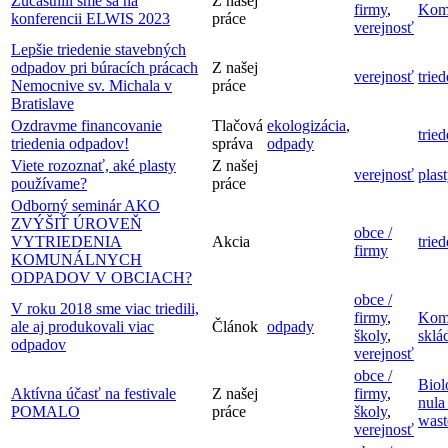
Zúčastnili sme sa na
Z našej
firmy
,
Kom
konferencii ELWIS 2023
práce
verejnosť
Lepšie triedenie stavebných
odpadov pri búracích prácach
Z našej
verejnosť
trie
Nemocnive sv. Michala v
práce
Bratislave
Ozdravme financovanie
Tlačová
ekologizácia
,
trie
triedenia odpadov!
správa
odpady
Viete rozoznať, aké plasty
Z našej
verejnosť
plast
používame?
práce
Odborný seminár AKO
ZVÝŠIŤ ÚROVEŇ
obce /
VYTRIEDENIA
Akcia
trie
firmy
KOMUNÁLNYCH
ODPADOV V OBCIACH?
obce /
V roku 2018 sme viac triedili,
firmy
,
Kom
ale aj produkovali viac
Článok
odpady
školy
,
sklá
odpadov
verejnosť
obce /
Biol
Aktívna účasť na festivale
Z našej
firmy
,
nula
POMALO
práce
školy
,
wast
verejnosť