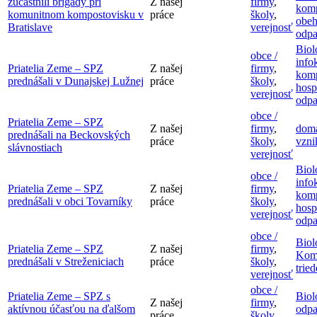
zúčastnili brigády pri
Z našej
firmy
,
komp
komunitnom kompostovisku v
práce
školy
,
obeh
Bratislave
verejnosť
odp
Biol
obce /
info
Priatelia Zeme – SPZ
Z našej
firmy
,
komp
prednášali v Dunajskej Lužnej
práce
školy
,
hosp
verejnosť
odp
obce /
Priatelia Zeme – SPZ
Z našej
firmy
,
domá
prednášali na Beckovských
práce
školy
,
vzni
slávnostiach
verejnosť
Biol
obce /
info
Priatelia Zeme – SPZ
Z našej
firmy
,
komp
prednášali v obci Tovarníky
práce
školy
,
hosp
verejnosť
odp
obce /
Biol
Priatelia Zeme – SPZ
Z našej
firmy
,
Kom
prednášali v Streženiciach
práce
školy
,
trie
verejnosť
obce /
Priatelia Zeme – SPZ s
Biol
Z našej
firmy
,
aktívnou účasťou na ďalšom
odp
práce
školy
,