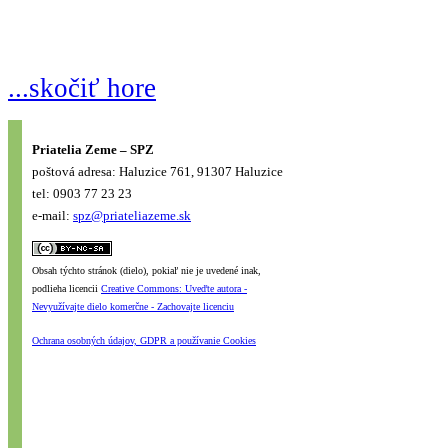
...skočiť hore
Priatelia Zeme – SPZ
poštová adresa: Haluzice 761, 91307 Haluzice
tel: 0903 77 23 23
e-mail:
spz@priateliazeme.sk
Obsah týchto stránok (dielo), pokiaľ nie je uvedené inak,
podlieha licencii
Creative Commons: Uveďte autora -
Nevyužívajte dielo komerčne - Zachovajte licenciu
Ochrana osobných údajov, GDPR a používanie Cookies