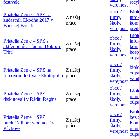
festivale
recy
verejnosť
obce /
Biol
Priatelia Zeme – SPZ sa
Z našej
firmy
,
info
zúčastnili Ekodňa 2017 v
práce
školy
,
komp
Banskej Bystrici
verejnosť
pred
Biol
obce /
Priatelia Zeme – SPZ s
info
Z našej
firmy
,
aktívnou účasťou na Dobrom
komp
práce
školy
,
Trhu
hosp
verejnosť
odp
obce /
biol
Priatelia Zeme – SPZ na
Z našej
firmy
,
odp
filmovom festivale Ekotopfilm
práce
školy
,
vzni
verejnosť
obce /
Biol
Priatelia Zeme – SPZ
Z našej
firmy
,
mini
diskutovali v Rádiu Regina
práce
školy
,
odp
verejnosť
Biol
obce /
Priatelia Zeme – SPZ
bez 
Z našej
firmy
,
prednášali pre verejnosť v
Kom
práce
školy
,
Púchove
mini
verejnosť
odp