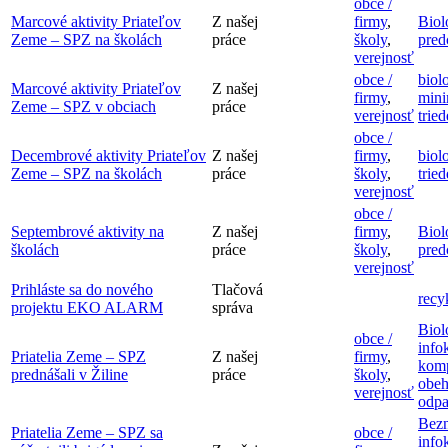
obce /
Marcové aktivity Priateľov
Z našej
firmy
,
Biol
Zeme – SPZ na školách
práce
školy
,
pred
verejnosť
obce /
biol
Marcové aktivity Priateľov
Z našej
firmy
,
mini
Zeme – SPZ v obciach
práce
verejnosť
trie
obce /
Decembrové aktivity Priateľov
Z našej
firmy
,
biol
Zeme – SPZ na školách
práce
školy
,
trie
verejnosť
obce /
Septembrové aktivity na
Z našej
firmy
,
Biol
školách
práce
školy
,
pred
verejnosť
Prihláste sa do nového
Tlačová
recy
projektu EKO ALARM
správa
Biol
obce /
info
Priatelia Zeme – SPZ
Z našej
firmy
,
komp
prednášali v Žiline
práce
školy
,
obeh
verejnosť
odp
Bez
Priatelia Zeme – SPZ sa
obce /
info