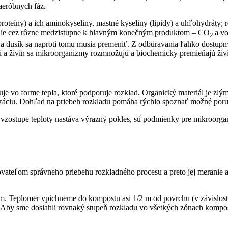
aeróbnych fáz.
proteíny) a ich aminokyseliny, mastné kyseliny (lipidy) a uhľohydráty
ve­die cez rôzne medzistupne k hlavným konečným produktom – CO
a vo
2
 dusík sa naproti tomu musia premeniť. Z odbú­ravania ľahko dostupn
i a živín sa mikro­organizmy rozmnožujú a biochemicky premieňajú živ
je vo forme tepla, ktoré podporuje rozklad. Organický materiál je zlý
nizáciu. Dohľad na priebeh rozkladu pomáha rýchlo spoznať možné poru
 vzostupe teploty nastáva výrazný pokles, sú podmienky pre mikroorga
vateľom správneho priebehu rozkladného procesu a preto jej meranie a
m. Teplomer vpichneme do kompostu asi 1/2 m od povrchu (v závislost
re. Aby sme dosiahli rovnaký stupeň rozkladu vo všetkých zónach komp