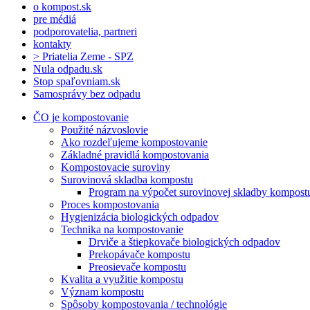
o kompost.sk
pre médiá
podporovatelia, partneri
kontakty
> Priatelia Zeme - SPZ
Nula odpadu.sk
Stop spaľovniam.sk
Samosprávy bez odpadu
ČO je kompostovanie
Použité názvoslovie
Ako rozdeľujeme kompostovanie
Základné pravidlá kompostovania
Kompostovacie suroviny
Surovinová skladba kompostu
Program na výpočet surovinovej skladby kompost
Proces kompostovania
Hygienizácia biologických odpadov
Technika na kompostovanie
Drviče a štiepkovače biologických odpadov
Prekopávače kompostu
Preosievače kompostu
Kvalita a využitie kompostu
Význam kompostu
Spôsoby kompostovania / technológie