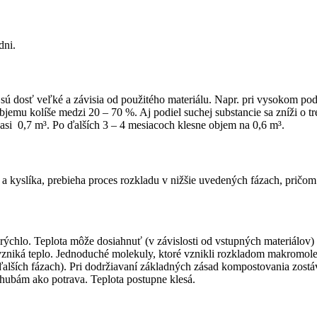
dni.
sú dosť veľké a závisia od použitého materiálu. Napr. pri vysokom pod
jemu kolíše medzi 20 – 70 %. Aj podiel suchej substan­cie sa zníži o t
asi 0,7 m³. Po ďalších 3 – 4 mesiacoch klesne objem na 0,6 m³.
a kyslíka, prebieha proces rozkladu v nižšie uvedených fázach, pričom 
ýchlo. Teplota môže dosiahnuť (v závislosti od vstupných materiálov
zniká teplo. Jednoduché molekuly, ktoré vznikli rozkladom makromole
lších fázach). Pri dodržiavaní základných zásad kompostovania zostáv
hubám ako potrava. Teplota postupne klesá.