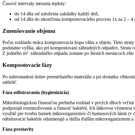
Časové intervaly merania teploty:
do 14 dňa od založenia zakládky každý deň,
od 14 dňa do ukončenia kompostovacieho procesu 1x za 2 – 4 
Zmenšovanie objemu
Počas rozkladu stráca kompostovacia kopa váhu a objem. Tieto straty 
podstatne vyššia, ako pri kompostovaní záhradných odpadov. Strata ob
Z jedného m³ záhradného odpadu zostane po šiestich mesiacoch ešte 
Kompostovacie fázy
Po nahromadení dobre premiešaného materiálu a pri dostatku vlhkosti 
oddeliť.
Fáza odbúravania (hygienizácia)
Mikrobiologickou činnosťou prebieha rozklad v prvých dňoch veľmi r
podporujú rozmnožovanie a činnosť baktérií. Ich látkovou výmenou v
využité pre tvorbu buniek mikroorganizmov či humusových látok (v ďa
odbúravacie baktérie odumierajú a slúžia ďalším mikroorganizmom a 
Fáza prestavby