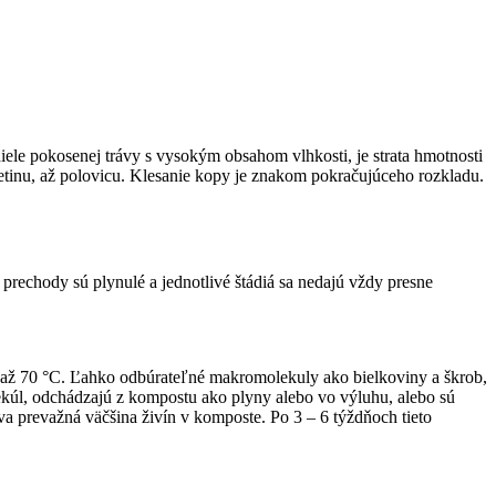
iele pokosenej trávy s vysokým obsahom vlhkosti, je strata hmotnosti
retinu, až polovicu. Klesanie kopy je znakom pokračujúceho rozkladu.
prechody sú plynulé a jednotlivé štádiá sa nedajú vždy presne
) až 70 °C. Ľahko odbúrateľné makromolekuly ako bielkoviny a škrob,
kúl, odchádzajú z kompostu ako plyny alebo vo výluhu, alebo sú
a prevažná väčšina živín v komposte. Po 3 – 6 týždňoch tieto