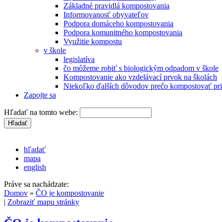
Základné pravidlá kompostovania
Informovanosť obyvateľov
Podpora domáceho kompostovania
Podpora komunitného kompostovania
Využitie kompostu
v škole
legislatíva
čo môžeme robiť s biologickým odpadom v škole
Kompostovanie ako vzdelávací prvok na školách
Niekoľko ďalších dôvodov prečo kompostovať pri
Zapojte sa
Hľadať na tomto webe:
hľadať
mapa
english
Práve sa nachádzate:
Domov
»
ČO je kompostovanie
|
Zobraziť mapu stránky