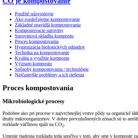
ČO je kompostovanie
Použité názvoslovie
Ako rozdeľujeme kompostovanie
Základné pravidlá kompostovania
Kompostovacie suroviny
Surovinová skladba kompostu
Proces kompostovania
Hygienizácia biologických odpadov
Technika na kompostovanie
Kvalita a využitie kompostu
Význam kompostu
Spôsoby kompostovania / technológie
Najčastejšie problémy a ich riešenia
Proces kompostovania
Mikrobiologické procesy
Podobne ako pri procese v najvrchnejšej vrstve pôdy sa organické lá
druhy mikroorganizmov. V dobre prevzdušne­ných zónach sú to aerób
rozklade väčšinou spáli na CO
.
2
Umenie riadenia rozkladu teda spočíva v tom, aby sme v kom­poste z