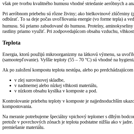
však pre tvorbu kvalitného humusu vhodné striedanie aeróbnych a an
Pri aeróbnom priebehu sú rôzne živiny; ako bielkovinové zlúčeniny (
odbúrať. To sa deje počas uvoľňovania energie (vo forme tepla) a 
humusu. Sú priamo zabudované do humusu. Proteíny, aminokyseliny a
rastliny priamo využiť. Pri zodpovedajúcom obsahu vzduchu, vlhkost
Teplota
Energia, ktorú použijú mikroorganizmy na látkovú výmenu, sa uvoľňu
(samootepľovanie). Vyššie teploty (55 – 70 °C) sú vhodné na hygie­
Ak po založení kompostu teplota nestúpa, alebo po predchádzajúcom
v zlej surovinovej skladbe,
v nadmernej alebo nízkej vlhkosti materiálu,
v nízkom obsahu kyslíka v komposte a pod.
Kontrolovanie priebehu teploty v komposte je najjednoduchším ukazo
kompostovania.
Na meranie potrebujeme špeciálny vpicho­vý teplomer s dlhým bodco
pretože v povrchových zónach je teplota podstatne nižšia ako v jad
premiešanie materiálu.