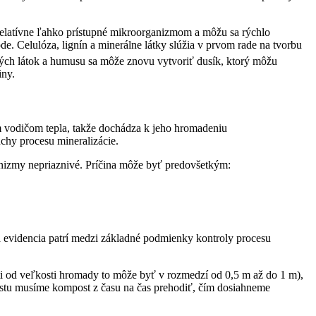
; relatívne ľahko prístupné mikroorganizmom a môžu sa rýchlo
de. Celulóza, lignín a minerálne látky slúžia v prvom rade na tvorbu
ých látok a humusu sa môže znovu vytvoriť dusík, ktorý môžu
iny.
m vodičom tepla, takže dochádza k jeho hromadeniu
chy procesu mineralizácie.
nizmy nepriaznivé. Príčina môže byť predovšetkým:
 evidencia patrí medzi základné podmienky kontroly procesu
i od veľkosti hromady to môže byť v rozmedzí od 0,5 m až do 1 m),
ostu musíme kompost z času na čas prehodiť, čím dosiahneme