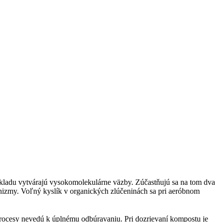
zkladu vytvárajú vysokomoleku­lárne väzby. Zúčastňujú sa na tom dva
nizmy. Voľný kyslík v organických zlúčeninách sa pri aeróbnom
procesy nevedú k úplnému odbúravaniu. Pri dozrievaní kompostu je