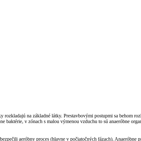
tky rozkladajú na základné látky. Prestavbovými postupmi sa behom ro
ne baktérie, v zónach s malou výmenou vzduchu to sú ana­eróbne orga
abezpečili aeróbny proces (hlavne v počiatočných fázach). Anaeróbne 