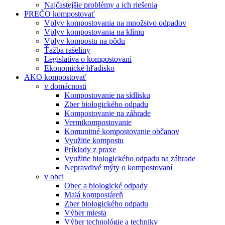
Najčastejšie problémy a ich riešenia
PREČO kompostovať
Vplyv kompostovania na množstvo odpadov
Vplyv kompostovania na klímu
Vplyv kompostu na pôdu
Ťažba rašeliny
Legislatíva o kompostovaní
Ekonomické hľadisko
AKO kompostovať
v domácnosti
Kompostovanie na sídlisku
Zber biologického odpadu
Kompostovanie na záhrade
Vermikompostovanie
Komunitné kompostovanie občanov
Využitie kompostu
Príklady z praxe
Využitie biologického odpadu na záhrade
Nepravdivé mýty o kompostovaní
v obci
Obec a biologické odpady
Malá kompostáreň
Zber biologického odpadu
Výber miesta
Výber technológie a techniky