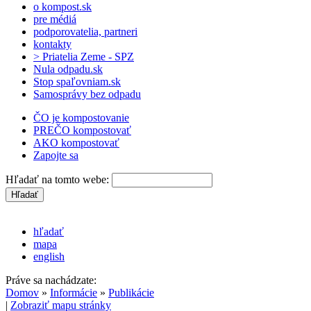
o kompost.sk
pre médiá
podporovatelia, partneri
kontakty
> Priatelia Zeme - SPZ
Nula odpadu.sk
Stop spaľovniam.sk
Samosprávy bez odpadu
ČO je kompostovanie
PREČO kompostovať
AKO kompostovať
Zapojte sa
Hľadať na tomto webe:
hľadať
mapa
english
Práve sa nachádzate:
Domov
»
Informácie
»
Publikácie
|
Zobraziť mapu stránky