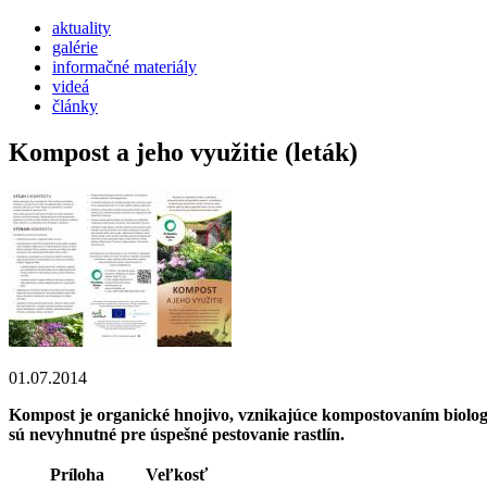
aktuality
galérie
informačné materiály
videá
články
Kompost a jeho využitie (leták)
01.07.2014
Kompost je organické hnojivo, vznikajúce kompostovaním biologi
sú nevyhnutné pre úspešné pestovanie rastlín.
Príloha
Veľkosť