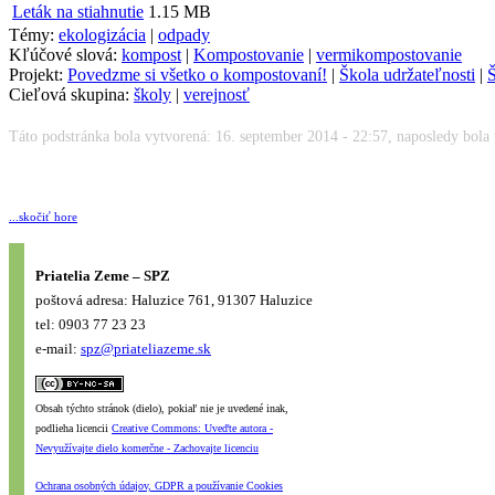
Leták na stiahnutie
1.15 MB
Témy:
ekologizácia
|
odpady
Kľúčové slová:
kompost
|
Kompostovanie
|
vermikompostovanie
Projekt:
Povedzme si všetko o kompostovaní!
|
Škola udržateľnosti
|
Š
Cieľová skupina:
školy
|
verejnosť
Táto podstránka bola vytvorená: 16. september 2014 - 22:57, naposledy bola 
...skočiť hore
Priatelia Zeme – SPZ
poštová adresa: Haluzice 761, 91307 Haluzice
tel: 0903 77 23 23
e-mail:
spz@priateliazeme.sk
Obsah týchto stránok (dielo), pokiaľ nie je uvedené inak,
podlieha licencii
Creative Commons: Uveďte autora -
Nevyužívajte dielo komerčne - Zachovajte licenciu
Ochrana osobných údajov, GDPR a používanie Cookies