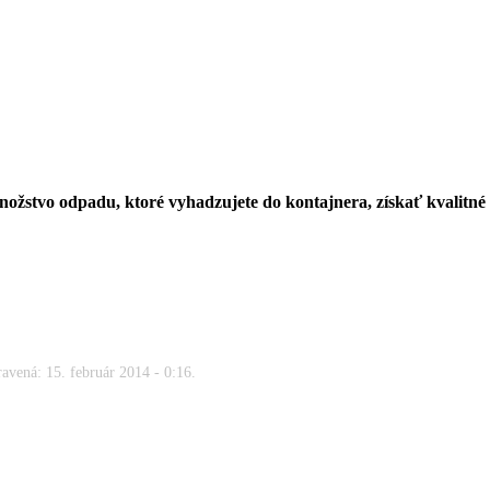
množstvo odpadu, ktoré vyhadzujete do kontajnera, získať kvalitn
avená: 15. február 2014 - 0:16.