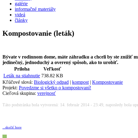
galérie
informačné materiály
videá
články
Kompostovanie (leták)
Bývate v rodinnom dome, máte záhradku a chceli by ste znížiť 
jedinečný, jednoduchý a overený spôsob, ako to urobiť.
Príloha
Veľkosť
Leták na stiahnutie
738.82 KB
Kľúčové slová:
Biologický odpad
|
kompost
|
Kompostovanie
Projekt:
Povedzme si všetko o kompostovaní!
Cieľová skupina:
verejnosť
Táto podstránka bola vytvorená: 14. február 2014 - 23:49, naposledy bola upr
...skočiť hore