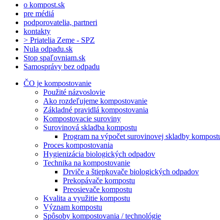
o kompost.sk
pre médiá
podporovatelia, partneri
kontakty
> Priatelia Zeme - SPZ
Nula odpadu.sk
Stop spaľovniam.sk
Samosprávy bez odpadu
ČO je kompostovanie
Použité názvoslovie
Ako rozdeľujeme kompostovanie
Základné pravidlá kompostovania
Kompostovacie suroviny
Surovinová skladba kompostu
Program na výpočet surovinovej skladby kompost
Proces kompostovania
Hygienizácia biologických odpadov
Technika na kompostovanie
Drviče a štiepkovače biologických odpadov
Prekopávače kompostu
Preosievače kompostu
Kvalita a využitie kompostu
Význam kompostu
Spôsoby kompostovania / technológie