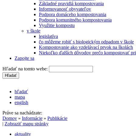
Základné pravidlá kompostovania
Informovanosť obyvateľov
Podpora domáceho kompostovania
Podpora komunitného kompostovania
Využitie kompostu
v škole
legislatíva
čo môžeme robiť s biologickým odpadom v škole
Kompostovanie ako vzdelávací prvok na školách
Niekoľko ďalších dôvodov prečo kompostovať pri
Zapojte sa
Hľadať na tomto webe:
hľadať
mapa
english
Práve sa nachádzate:
Domov
»
Informácie
»
Publikácie
|
Zobraziť mapu stránky
aktuality