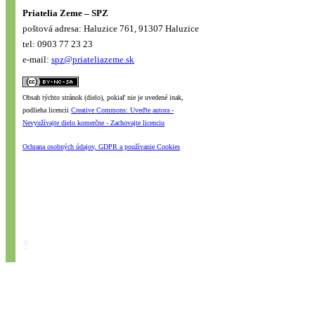
Priatelia Zeme – SPZ
poštová adresa: Haluzice 761, 91307 Haluzice
tel: 0903 77 23 23
e-mail:
spz@priateliazeme.sk
Obsah týchto stránok (dielo), pokiaľ nie je uvedené inak,
podlieha licencii
Creative Commons: Uveďte autora -
Nevyužívajte dielo komerčne - Zachovajte licenciu
Ochrana osobných údajov, GDPR a používanie Cookies
#