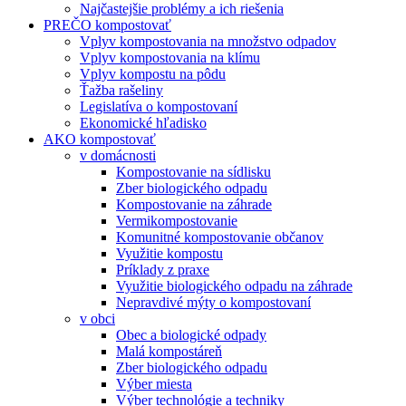
Najčastejšie problémy a ich riešenia
PREČO kompostovať
Vplyv kompostovania na množstvo odpadov
Vplyv kompostovania na klímu
Vplyv kompostu na pôdu
Ťažba rašeliny
Legislatíva o kompostovaní
Ekonomické hľadisko
AKO kompostovať
v domácnosti
Kompostovanie na sídlisku
Zber biologického odpadu
Kompostovanie na záhrade
Vermikompostovanie
Komunitné kompostovanie občanov
Využitie kompostu
Príklady z praxe
Využitie biologického odpadu na záhrade
Nepravdivé mýty o kompostovaní
v obci
Obec a biologické odpady
Malá kompostáreň
Zber biologického odpadu
Výber miesta
Výber technológie a techniky