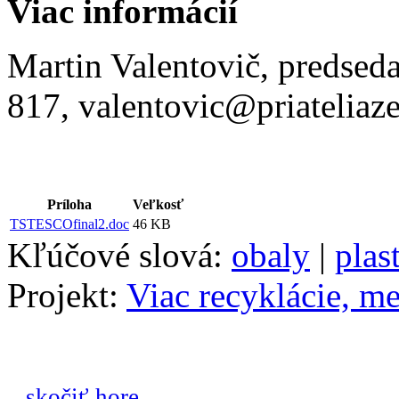
Viac informácií
Martin Valentovič, predsed
817, valentovic@priateliaz
Príloha
Veľkosť
TSTESCOfinal2.doc
46 KB
Kľúčové slová:
obaly
|
plas
Projekt:
Viac recyklácie, me
...skočiť hore