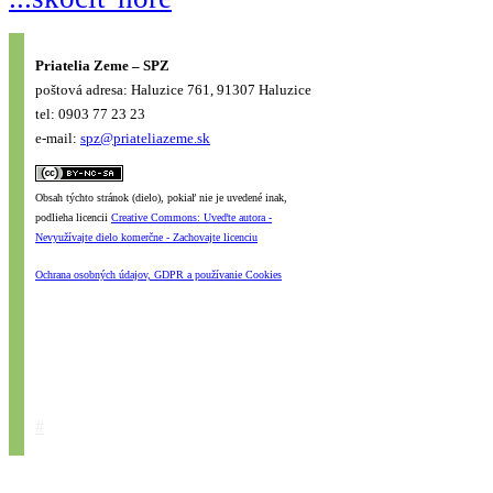
Priatelia Zeme – SPZ
poštová adresa: Haluzice 761, 91307 Haluzice
tel: 0903 77 23 23
e-mail:
spz@priateliazeme.sk
Obsah týchto stránok (dielo), pokiaľ nie je uvedené inak,
podlieha licencii
Creative Commons: Uveďte autora -
Nevyužívajte dielo komerčne - Zachovajte licenciu
Ochrana osobných údajov, GDPR a používanie Cookies
#