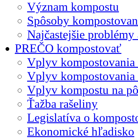
Význam kompostu
Spôsoby kompostovani
Najčastejšie problémy 
PREČO kompostovať
Vplyv kompostovania
Vplyv kompostovania 
Vplyv kompostu na p
Ťažba rašeliny
Legislatíva o kompost
Ekonomické hľadisko