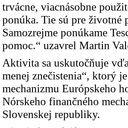
trvácne, viacnásobne použite
ponúka. Tie sú pre životné p
Samozrejme ponúkame Tesc
pomoc.“ uzavrel Martin Val
Aktivita sa uskutočňuje vďa
menej znečistenia“, ktorý j
mechanizmu Európskeho hos
Nórskeho finančného mecha
Slovenskej republiky.