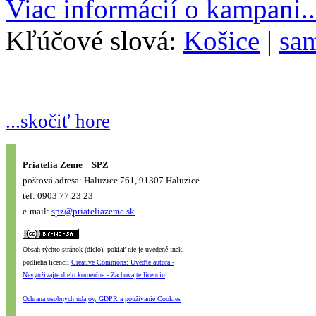
Viac informácií o kampani..
Kľúčové slová:
Košice
|
sa
...skočiť hore
Priatelia Zeme – SPZ
poštová adresa: Haluzice 761, 91307 Haluzice
tel: 0903 77 23 23
e-mail:
spz@priateliazeme.sk
Obsah týchto stránok (dielo), pokiaľ nie je uvedené inak,
podlieha licencii
Creative Commons: Uveďte autora -
Nevyužívajte dielo komerčne - Zachovajte licenciu
Ochrana osobných údajov, GDPR a používanie Cookies