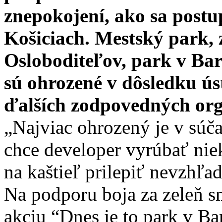
znepokojení, ako sa postu
Košiciach. Mestský park, 
Osloboditeľov, park v Barc
sú ohrozené v dôsledku ú
ďalších zodpovedných or
„Najviac ohrozený je v súča
chce developer vyrúbať nie
na kaštieľ prilepiť nevzhľa
Na podporu boja za zeleň sm
akciu “Dnes je to park v Ba