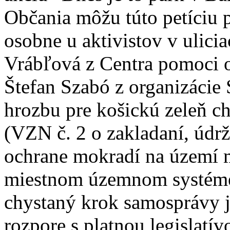
Občania môžu túto petíciu p
osobne u aktivistov v ulici
Vrábľová z Centra pomoci 
Štefan Szabó z organizácie
hrozbu pre košickú zeleň c
(VZN č. 2 o zakladaní, údr
ochrane mokradí na území 
miestnom územnom systéme e
chystaný krok samosprávy j
rozpore s platnou legislatí