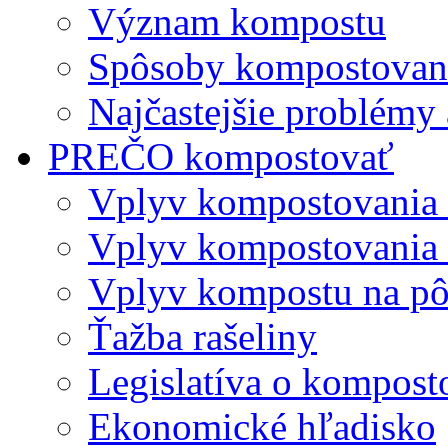
Význam kompostu
Spôsoby kompostovani
Najčastejšie problémy 
PREČO kompostovať
Vplyv kompostovania
Vplyv kompostovania 
Vplyv kompostu na p
Ťažba rašeliny
Legislatíva o kompost
Ekonomické hľadisko