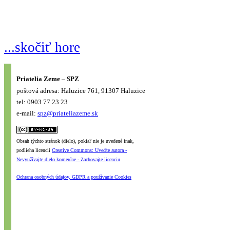
...skočiť hore
Priatelia Zeme – SPZ
poštová adresa: Haluzice 761, 91307 Haluzice
tel: 0903 77 23 23
e-mail:
spz@priateliazeme.sk
Obsah týchto stránok (dielo), pokiaľ nie je uvedené inak,
podlieha licencii
Creative Commons: Uveďte autora -
Nevyužívajte dielo komerčne - Zachovajte licenciu
Ochrana osobných údajov, GDPR a používanie Cookies