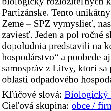
biologicky rozložiteľných
Partizánske. Tento unikátny
Zeme – SPZ vymyslieť, nast
zaviesť. Jeden a pol ročné 
dopoludnia predstavili na 
hospodárstvo“ a poobede a
samospráv z Litvy, ktorí sa 
oblasti odpadového hospod
Kľúčové slová:
Biologický
Cieľová skupina:
obce / fi