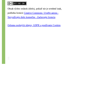
Obsah týchto stránok (dielo), pokiaľ nie je uvedené inak,
podlieha licencii
Creative Commons: Uveďte autora -
Nevyužívajte dielo komerčne - Zachovajte licenciu
Ochrana osobných údajov, GDPR a používanie Cookies
#