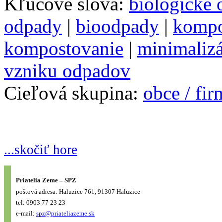
Kľúčové slová:
biologické
odpady
|
bioodpady
|
kompo
kompostovanie
|
minimalizá
vzniku odpadov
Cieľová skupina:
obce / fi
...skočiť hore
Priatelia Zeme – SPZ
poštová adresa: Haluzice 761, 91307 Haluzice
tel: 0903 77 23 23
e-mail:
spz@priateliazeme.sk