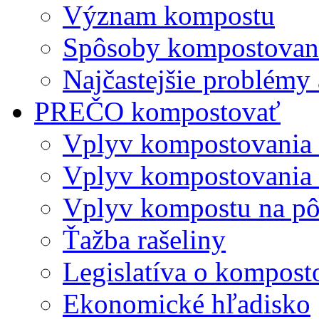
Význam kompostu
Spôsoby kompostovani
Najčastejšie problémy 
PREČO kompostovať
Vplyv kompostovania
Vplyv kompostovania 
Vplyv kompostu na p
Ťažba rašeliny
Legislatíva o kompost
Ekonomické hľadisko