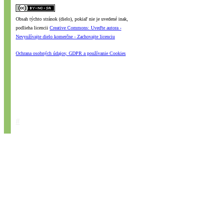
Obsah týchto stránok (dielo), pokiaľ nie je uvedené inak,
podlieha licencii
Creative Commons: Uveďte autora -
Nevyužívajte dielo komerčne - Zachovajte licenciu
Ochrana osobných údajov, GDPR a používanie Cookies
#