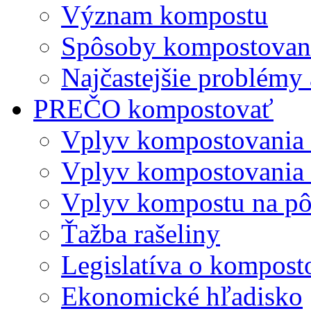
Význam kompostu
Spôsoby kompostovani
Najčastejšie problémy 
PREČO kompostovať
Vplyv kompostovania
Vplyv kompostovania 
Vplyv kompostu na p
Ťažba rašeliny
Legislatíva o kompost
Ekonomické hľadisko