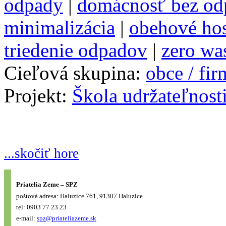
odpady
|
domácnosť bez od
minimalizácia
|
obehové ho
triedenie odpadov
|
zero wa
Cieľová skupina:
obce / fi
Projekt:
Škola udržateľnost
...skočiť hore
Priatelia Zeme – SPZ
poštová adresa: Haluzice 761, 91307 Haluzice
tel: 0903 77 23 23
e-mail:
spz@priateliazeme.sk