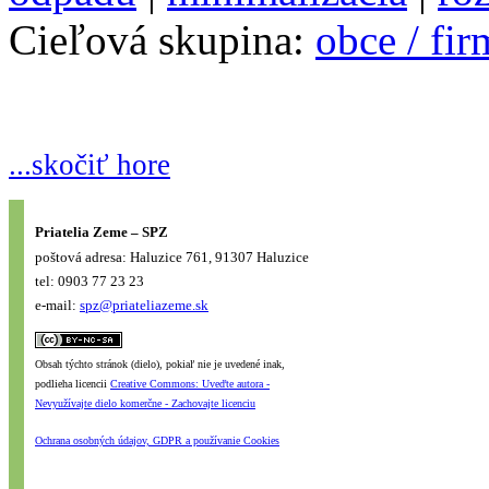
Cieľová skupina:
obce / fi
...skočiť hore
Priatelia Zeme – SPZ
poštová adresa: Haluzice 761, 91307 Haluzice
tel: 0903 77 23 23
e-mail:
spz@priateliazeme.sk
Obsah týchto stránok (dielo), pokiaľ nie je uvedené inak,
podlieha licencii
Creative Commons: Uveďte autora -
Nevyužívajte dielo komerčne - Zachovajte licenciu
Ochrana osobných údajov, GDPR a používanie Cookies