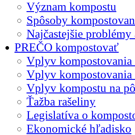
Význam kompostu
Spôsoby kompostovani
Najčastejšie problémy 
PREČO kompostovať
Vplyv kompostovania
Vplyv kompostovania 
Vplyv kompostu na p
Ťažba rašeliny
Legislatíva o kompost
Ekonomické hľadisko