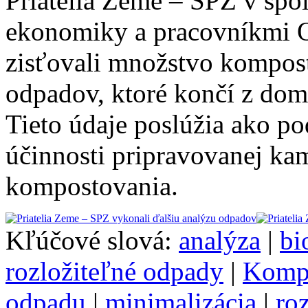
Priatelia Zeme – SPZ v spol
ekonomiky a pracovníkmi 
zisťovali množstvo kompos
odpadov, ktoré končí z dom
Tieto údaje poslúžia ako p
účinnosti pripravovanej k
kompostovania.
Kľúčové slová:
analýza
|
bi
rozložiteľné odpady
|
Komp
odpadu
|
minimalizácia
|
ro