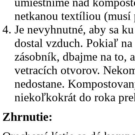
umiestnime nad komposto
netkanou textíliou (musí
Je nevyhnutné, aby sa k
dostal vzduch. Pokiaľ n
zásobník, dbajme na to, 
vetracích otvorov. Neko
nedostane. Kompostovaný
niekoľkokrát do roka pre
Zhrnutie: