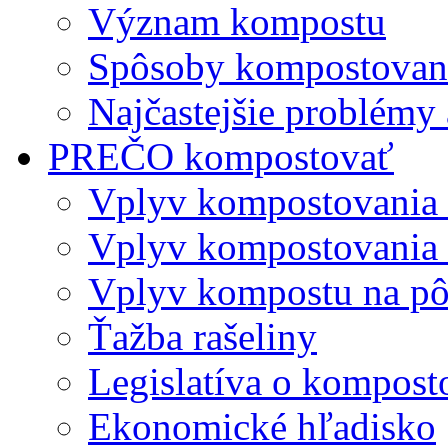
Význam kompostu
Spôsoby kompostovani
Najčastejšie problémy 
PREČO kompostovať
Vplyv kompostovania
Vplyv kompostovania 
Vplyv kompostu na p
Ťažba rašeliny
Legislatíva o kompost
Ekonomické hľadisko