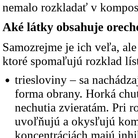
nemalo rozkladať v kompos
Aké látky obsahuje orecho
Samozrejme je ich veľa, ale 
ktoré spomaľujú rozklad líst
triesloviny – sa nachádza
forma obrany. Horká chuť 
nechutia zvieratám. Pri ro
uvoľňujú a okysľujú kom
koncentráciách majú inhi