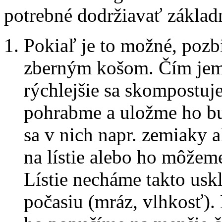
potrebné dodržiavať základ
Pokiaľ je to možné, pozbi
zberným košom. Čím jemn
rýchlejšie sa skompostuj
pohrabme a uložme ho bu
sa v nich napr. zemiaky 
na lístie alebo ho môžeme
Lístie necháme takto us
počasiu (mráz, vlhkosť).