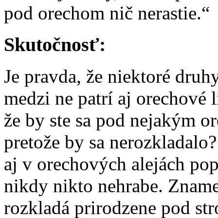
pod orechom nič nerastie.“
Skutočnosť:
Je pravda, že niektoré druhy 
medzi ne patrí aj orechové l
že by ste sa pod nejakým ore
pretože by sa nerozkladalo?
aj v orechových alejách popr
nikdy nikto nehrabe. Znamen
rozkladá prirodzene pod st