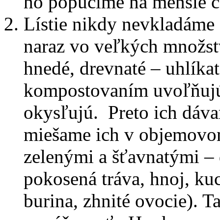
ho popučíme na menšie ča
Lístie nikdy nevkladáme
naraz vo veľkých množstv
hnedé, drevnaté – uhlíkat
kompostovaním uvoľňujú 
okysľujú. Preto ich dáv
miešame ich v objemovo
zelenými a šťavnatými – 
pokosená tráva, hnoj, k
burina, zhnité ovocie). 