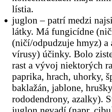
lístia.
juglon – patrí medzi najs
látky. Má fungicídne (nič
(ničí/odpudzuje hmyz) a a
vírusy) účinky. Bolo zis
rast a vývoj niektorých r
paprika, hrach, uhorky, š
baklažán, jablone, hrušky
rododendrony, azalky). Sú
juglon nevadí (napr. cibu