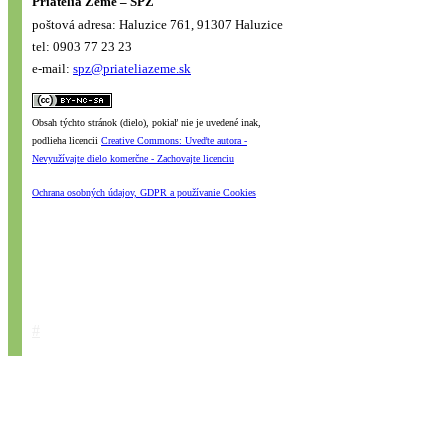
Priatelia Zeme – SPZ
poštová adresa: Haluzice 761, 91307 Haluzice
tel: 0903 77 23 23
e-mail:
spz@priateliazeme.sk
Obsah týchto stránok (dielo), pokiaľ nie je uvedené inak,
podlieha licencii
Creative Commons: Uveďte autora -
Nevyužívajte dielo komerčne - Zachovajte licenciu
Ochrana osobných údajov, GDPR a používanie Cookies
#