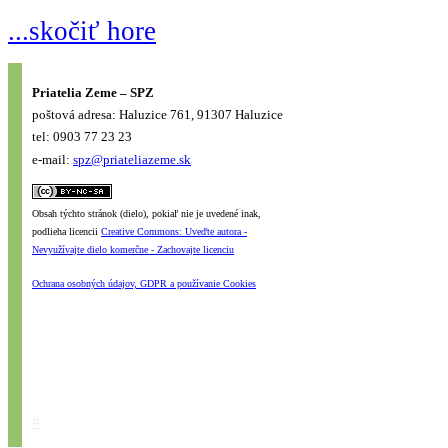
...skočiť hore
Priatelia Zeme – SPZ
poštová adresa: Haluzice 761, 91307 Haluzice
tel: 0903 77 23 23
e-mail:
spz@priateliazeme.sk
Obsah týchto stránok (dielo), pokiaľ nie je uvedené inak,
podlieha licencii
Creative Commons: Uveďte autora -
Nevyužívajte dielo komerčne - Zachovajte licenciu
Ochrana osobných údajov, GDPR a používanie Cookies
#