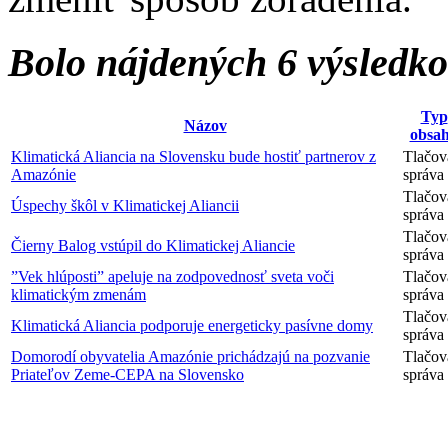
Bolo nájdených 6 výsledk
Typ
Názov
obsa
Klimatická Aliancia na Slovensku bude hostiť partnerov z
Tlačov
Amazónie
správa
Tlačov
Úspechy škôl v Klimatickej Aliancii
správa
Tlačov
Čierny Balog vstúpil do Klimatickej Aliancie
správa
”Vek hlúposti” apeluje na zodpovednosť sveta voči
Tlačov
klimatickým zmenám
správa
Tlačov
Klimatická Aliancia podporuje energeticky pasívne domy
správa
Domorodí obyvatelia Amazónie prichádzajú na pozvanie
Tlačov
Priateľov Zeme-CEPA na Slovensko
správa