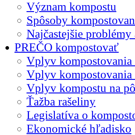
Význam kompostu
Spôsoby kompostovani
Najčastejšie problémy 
PREČO kompostovať
Vplyv kompostovania
Vplyv kompostovania 
Vplyv kompostu na p
Ťažba rašeliny
Legislatíva o kompost
Ekonomické hľadisko