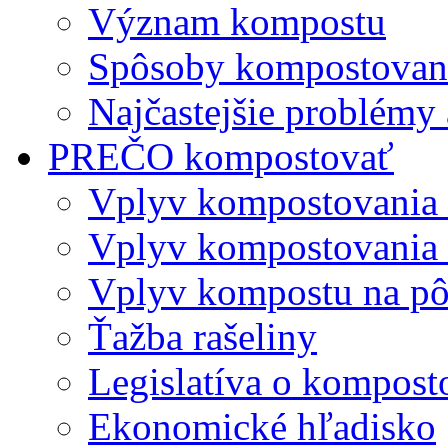
Význam kompostu
Spôsoby kompostovani
Najčastejšie problémy 
PREČO kompostovať
Vplyv kompostovania
Vplyv kompostovania 
Vplyv kompostu na p
Ťažba rašeliny
Legislatíva o kompost
Ekonomické hľadisko