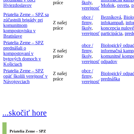
práce
školy
,
Hviezdoslavov
Moňok
,
osveta
,
p
verejnosť
Priatelia Zeme – SPZ sa
obce /
Bezníková
,
Biol
zúčastnili brigády pri
Z našej
firmy
,
infokampaň
,
inf
komunitnom
práce
školy
,
koncepcia nulov
kompostovisku v
verejnosť
participácia
,
pred
Bratislave
Priatelia Zeme – SPZ
obce /
Biologický odpa
prednášali o
Z našej
firmy
,
informačná kamp
kompostovaní v
práce
školy
,
komunitné kompo
bytových domoch v
verejnosť
odpadov
Košiciach
Priatelia Zeme – SPZ
obce /
Z našej
Biologický odpa
opäť školili verejnosť v
firmy
,
práce
prednáška
Návojovciach
verejnosť
...skočiť hore
Priatelia Zeme – SPZ