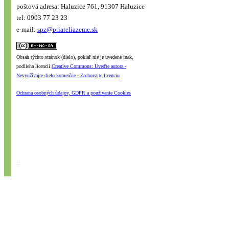
poštová adresa: Haluzice 761, 91307 Haluzice
tel: 0903 77 23 23
e-mail:
spz@priateliazeme.sk
Obsah týchto stránok (dielo), pokiaľ nie je uvedené inak,
podlieha licencii
Creative Commons: Uveďte autora -
Nevyužívajte dielo komerčne - Zachovajte licenciu
Ochrana osobných údajov, GDPR a používanie Cookies
#