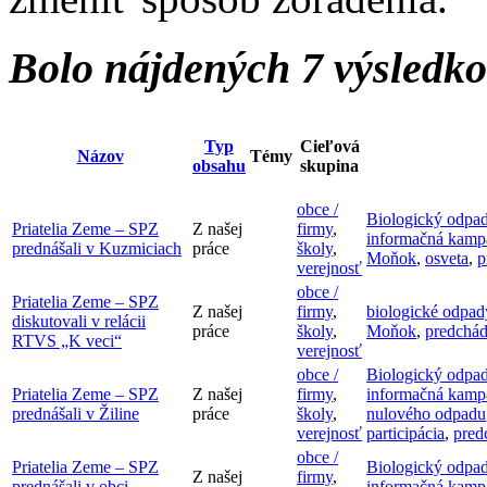
Bolo nájdených 7 výsledk
Typ
Cieľová
Názov
Témy
obsahu
skupina
obce /
Biologický odpa
Priatelia Zeme – SPZ
Z našej
firmy
,
informačná kamp
prednášali v Kuzmiciach
práce
školy
,
Moňok
,
osveta
,
p
verejnosť
obce /
Priatelia Zeme – SPZ
Z našej
firmy
,
biologické odpad
diskutovali v relácii
práce
školy
,
Moňok
,
predchád
RTVS „K veci“
verejnosť
obce /
Biologický odpa
Priatelia Zeme – SPZ
Z našej
firmy
,
informačná kamp
prednášali v Žiline
práce
školy
,
nulového odpadu
verejnosť
participácia
,
pred
obce /
Priatelia Zeme – SPZ
Biologický odpa
Z našej
firmy
,
prednášali v obci
informačná kamp