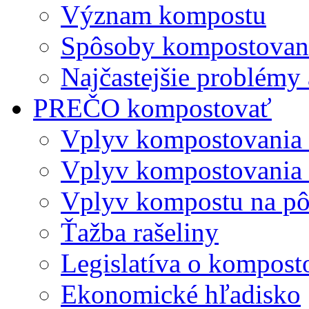
Význam kompostu
Spôsoby kompostovani
Najčastejšie problémy 
PREČO kompostovať
Vplyv kompostovania
Vplyv kompostovania 
Vplyv kompostu na p
Ťažba rašeliny
Legislatíva o kompost
Ekonomické hľadisko