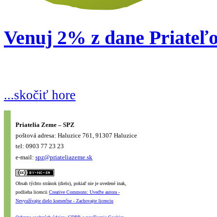
Venuj 2% z dane Priateľ
...skočiť hore
Priatelia Zeme – SPZ
poštová adresa: Haluzice 761, 91307 Haluzice
tel: 0903 77 23 23
e-mail:
spz@priateliazeme.sk
Obsah týchto stránok (dielo), pokiaľ nie je uvedené inak,
podlieha licencii
Creative Commons: Uveďte autora -
Nevyužívajte dielo komerčne - Zachovajte licenciu