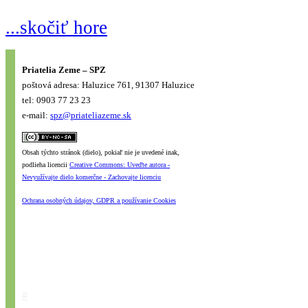
...skočiť hore
Priatelia Zeme – SPZ
poštová adresa: Haluzice 761, 91307 Haluzice
tel: 0903 77 23 23
e-mail:
spz@priateliazeme.sk
Obsah týchto stránok (dielo), pokiaľ nie je uvedené inak,
podlieha licencii
Creative Commons: Uveďte autora -
Nevyužívajte dielo komerčne - Zachovajte licenciu
Ochrana osobných údajov, GDPR a používanie Cookies
#