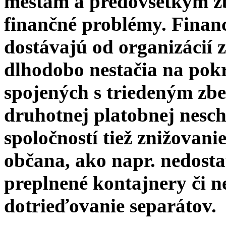
mestám a predovšetkým z
finančné problémy. Financ
dostávajú od organizácií
dlhodobo nestačia na pok
spojených s triedeným zb
druhotnej platobnej nesc
spoločností tiež znižovani
občana, ako napr. nedost
preplnené kontajnery či 
dotrieďovanie separátov.