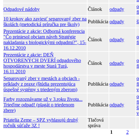
o
Odpadové nádoby
Článok
odpady
f
10 krokov ako zaviesť separovaný zber na
Publikácia
odpady
š
školách (metodická príručka pre školy)
Prezentácie z akcie: Odborná konferencia
"Čo priniesol obciam návrh Stratégie
o
Článok
odpady
nakladania s biologickými odpadmi?", 15-
f
16.12.2010
Prezentácie z akcie: DEŇ
OTVORENÝCH DVERÍ odpadového
o
Článok
odpady
hospodárstva v meste Stará Turá,
f
16.11.2010
Separovaný zber v mestách a obciach -
o
príklady z praxe (štúdia prezentujúca
Publikácia
odpady
f
úspešné systémy s triedeným zberom)
v
o
Farby rozoznávame už v 3.roku života...
f
Trieďme odpad! (plagát o triedenom
Publikácia
odpady
š
zbere)
v
Priatelia Zeme – SPZ vyhlasujú druhý
Tlačová
ročník súťaže 3Z !
správa
1
2