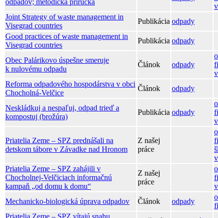
odpadov; metodická príručka
v
Joint Strategy of waste management in
Publikácia
odpady
Visegrad countries
Good practices of waste management in
Publikácia
odpady
Visegrad countries
o
Obec Palárikovo úspešne smeruje
Článok
odpady
f
k nulovému odpadu
v
Reforma odpadového hospodárstva v obci
Článok
odpady
Chocholná-Velčice
o
Neskládkuj a nespaľuj, odpad trieď a
Publikácia
odpady
f
kompostuj (brožúra)
v
o
Priatelia Zeme – SPZ prednášali na
Z našej
f
detskom tábore v Závadke nad Hronom
práce
š
v
Priatelia Zeme – SPZ zahájili v
o
Z našej
Chocholnej-Velčiciach informačnú
f
práce
kampaň „od domu k domu“
v
o
Mechanicko-biologická úprava odpadov
Článok
odpady
f
Priatelia Zeme – SPZ vítajú snahu