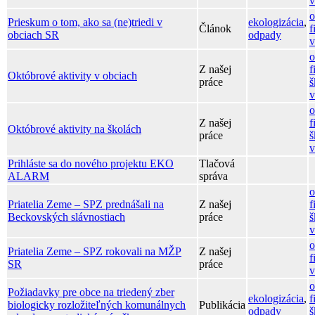
v
o
Prieskum o tom, ako sa (ne)triedi v
ekologizácia
,
Článok
f
obciach SR
odpady
v
o
Z našej
f
Októbrové aktivity v obciach
práce
š
v
o
Z našej
f
Októbrové aktivity na školách
práce
š
v
Prihláste sa do nového projektu EKO
Tlačová
ALARM
správa
o
Priatelia Zeme – SPZ prednášali na
Z našej
f
Beckovských slávnostiach
práce
š
v
o
Priatelia Zeme – SPZ rokovali na MŽP
Z našej
f
SR
práce
v
o
Požiadavky pre obce na triedený zber
ekologizácia
,
f
biologicky rozložiteľných komunálnych
Publikácia
odpady
š