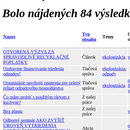
Bolo nájdených 84 výsled
Typ
C
Názov
Témy
obsahu
s
OTVORENÁ VÝZVA ZA
SPRAVODLIVÉ RECYKLAČNÉ
Článok
ekologizácia
v
POPLATKY
Ozdravme financovanie triedenia
Tlačová
ekologizácia
,
odpadov!
správa
odpady
o
Organizácie navrhujú opatrenia pre zelený
Tlačová
ekologizácia
f
reštart odpadového hospodárstva
správa
v
Čo mám urobiť s použitým olejom z
Z našej
kuchyne?
práce
Z našej
Bez plastu
v
práce
Odborný seminár AKO ZVÝŠIŤ
ÚROVEŇ VYTRIEDENIA
o
Akcia