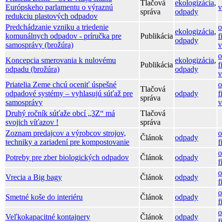
Tlačová
ekologizácia
,
Európskeho parlamentu o výraznú
v
správa
odpady
redukciu plastových odpadov
Predchádzanie vzniku a triedenie
o
ekologizácia
,
komunálnych odpadov - príručka pre
Publikácia
f
odpady
samosprávy (brožúra)
v
o
Koncepcia smerovania k nulovému
ekologizácia
,
Publikácia
f
odpadu (brožúra)
odpady
v
Priatelia Zeme chcú oceniť úspešné
o
Tlačová
odpadové systémy – vyhlasujú súťaž pre
odpady
f
správa
samosprávy
v
Druhý ročník súťaže obcí „3Z“ má
Tlačová
svojich víťazov !
správa
Zoznam predajcov a výrobcov strojov,
o
Článok
odpady
techniky a zariadení pre kompostovanie
f
o
Potreby pre zber biologických odpadov
Článok
odpady
f
o
Vrecia a Big bagy
Článok
odpady
f
o
Smetné koše do interiéru
Článok
odpady
f
o
Veľkokapacitné kontajnery
Článok
odpady
f