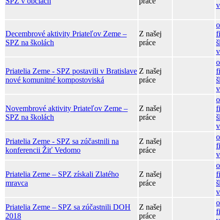
SPZ v obciach
práce
v
o
Decembrové aktivity Priateľov Zeme –
Z našej
f
SPZ na školách
práce
š
v
o
Priatelia Zeme - SPZ postavili v Bratislave
Z našej
f
nové komunitné kompostoviská
práce
š
v
o
Novembrové aktivity Priateľov Zeme –
Z našej
f
SPZ na školách
práce
š
v
o
Priatelia Zeme - SPZ sa zúčastnili na
Z našej
f
konferencii Žiť Vedomo
práce
v
o
Priatelia Zeme – SPZ získali Zlatého
Z našej
f
mravca
práce
š
v
o
Priatelia Zeme – SPZ sa zúčastnili DOH
Z našej
f
2018
práce