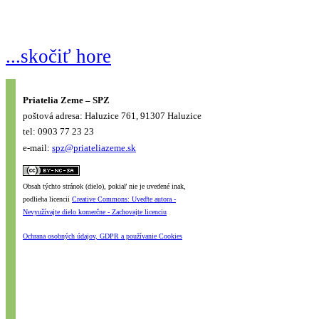
...skočiť hore
Priatelia Zeme – SPZ
poštová adresa: Haluzice 761, 91307 Haluzice
tel: 0903 77 23 23
e-mail:
spz@priateliazeme.sk
Obsah týchto stránok (dielo), pokiaľ nie je uvedené inak,
podlieha licencii
Creative Commons: Uveďte autora -
Nevyužívajte dielo komerčne - Zachovajte licenciu
Ochrana osobných údajov, GDPR a používanie Cookies