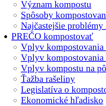
Význam kompostu
Spôsoby kompostovani
Najčastejšie problémy 
PREČO kompostovať
Vplyv kompostovania
Vplyv kompostovania 
Vplyv kompostu na p
Ťažba rašeliny
Legislatíva o kompost
Ekonomické hľadisko