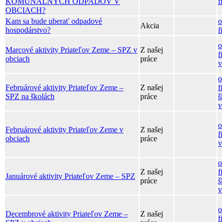
KOMUNÁLNYCH ODPADOV V
f
OBCIACH?
Kam sa bude uberať odpadové
o
Akcia
hospodárstvo?
f
o
Marcové aktivity Priateľov Zeme – SPZ v
Z našej
f
obciach
práce
v
o
Februárové aktivity Priateľov Zeme –
Z našej
f
SPZ na školách
práce
š
v
o
Februárové aktivity Priateľov Zeme v
Z našej
f
obciach
práce
v
o
Z našej
f
Januárové aktivity Priateľov Zeme – SPZ
práce
š
v
o
Decembrové aktivity Priateľov Zeme –
Z našej
f