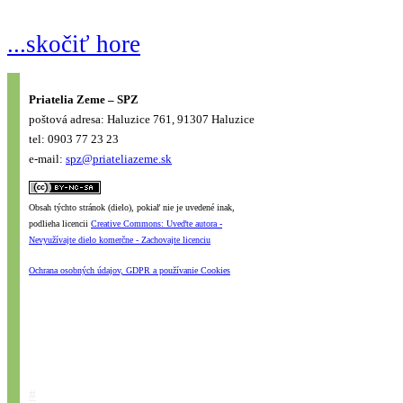
...skočiť hore
Priatelia Zeme – SPZ
poštová adresa: Haluzice 761, 91307 Haluzice
tel: 0903 77 23 23
e-mail:
spz@priateliazeme.sk
Obsah týchto stránok (dielo), pokiaľ nie je uvedené inak,
podlieha licencii
Creative Commons: Uveďte autora -
Nevyužívajte dielo komerčne - Zachovajte licenciu
Ochrana osobných údajov, GDPR a používanie Cookies
#