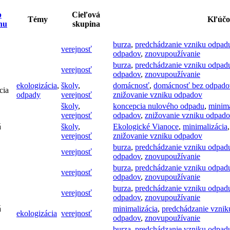
p
Cieľová
Témy
Kľúčo
hu
skupina
burza
,
predchádzanie vzniku odpad
verejnosť
odpadov
,
znovupoužívanie
burza
,
predchádzanie vzniku odpad
verejnosť
odpadov
,
znovupoužívanie
ekologizácia
,
školy
,
domácnosť
,
domácnosť bez odpado
cia
odpady
verejnosť
znižovanie vzniku odpadov
školy
,
koncepcia nulového odpadu
,
minima
verejnosť
odpadov
,
znižovanie vzniku odpad
á
školy
,
Ekologické Vianoce
,
minimalizácia
verejnosť
znižovanie vzniku odpadov
burza
,
predchádzanie vzniku odpad
verejnosť
odpadov
,
znovupoužívanie
burza
,
predchádzanie vzniku odpad
verejnosť
odpadov
,
znovupoužívanie
burza
,
predchádzanie vzniku odpad
verejnosť
odpadov
,
znovupoužívanie
á
minimalizácia
,
predchádzanie vznik
ekologizácia
verejnosť
odpadov
,
znovupoužívanie
burza
,
predchádzanie vzniku odpad