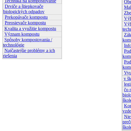
Technika na kompostovanie
Obe
Drviče a štiepkovače
Mal
biologických odpadov
Zbe
Prekopávače kompostu
Výb
Preosievače kompostu
Výb
Kvalita a využitie kompostu
tech
Význam kompostu
Zák
Spôsoby kompostovania /
kom
technológie
Inf
Najčastejšie problémy a ich
Pod
riešenia
kom
Pod
kom
Vyu
v š
legi
čo 
bio
škol
Kom
vzde
Nie
preč
škol