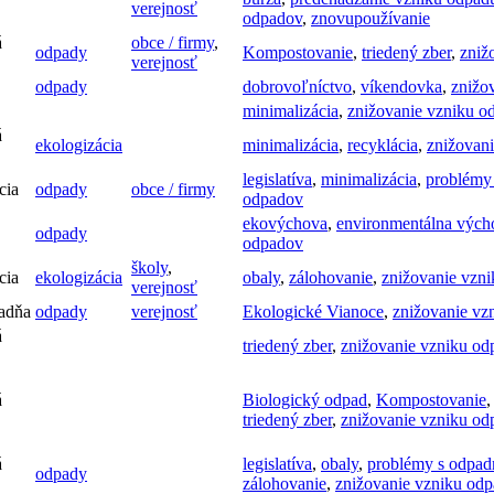
verejnosť
odpadov
,
znovupoužívanie
á
obce / firmy
,
odpady
Kompostovanie
,
triedený zber
,
zniž
verejnosť
odpady
dobrovoľníctvo
,
víkendovka
,
znižo
minimalizácia
,
znižovanie vzniku o
á
ekologizácia
minimalizácia
,
recyklácia
,
znižovan
legislatíva
,
minimalizácia
,
problémy
cia
odpady
obce / firmy
odpadov
ekovýchova
,
environmentálna vých
odpady
odpadov
školy
,
cia
ekologizácia
obaly
,
zálohovanie
,
znižovanie vzn
verejnosť
adňa
odpady
verejnosť
Ekologické Vianoce
,
znižovanie vz
á
triedený zber
,
znižovanie vzniku o
á
Biologický odpad
,
Kompostovanie
triedený zber
,
znižovanie vzniku o
á
legislatíva
,
obaly
,
problémy s odpad
odpady
zálohovanie
,
znižovanie vzniku od