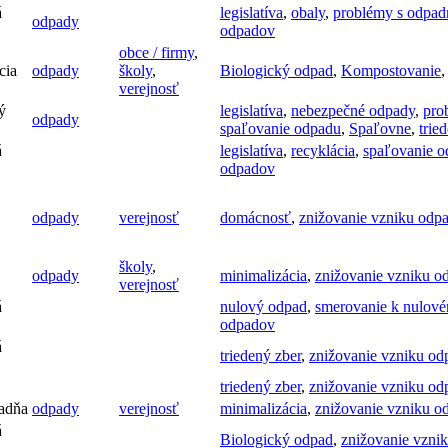
á
legislatíva
,
obaly
,
problémy s odpad
odpady
odpadov
obce / firmy
,
cia
odpady
školy
,
Biologický odpad
,
Kompostovanie
verejnosť
ý
legislatíva
,
nebezpečné odpady
,
pro
odpady
spaľovanie odpadu
,
Spaľovne
,
trie
á
legislatíva
,
recyklácia
,
spaľovanie 
odpadov
odpady
verejnosť
domácnosť
,
znižovanie vzniku odp
školy
,
odpady
minimalizácia
,
znižovanie vzniku o
verejnosť
á
nulový odpad
,
smerovanie k nulov
odpadov
á
triedený zber
,
znižovanie vzniku o
triedený zber
,
znižovanie vzniku o
adňa
odpady
verejnosť
minimalizácia
,
znižovanie vzniku o
á
Biologický odpad
,
znižovanie vzni