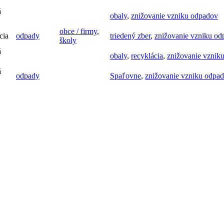
á
obaly
,
znižovanie vzniku odpadov
obce / firmy
,
cia
odpady
triedený zber
,
znižovanie vzniku o
školy
á
obaly
,
recyklácia
,
znižovanie vznik
á
odpady
Spaľovne
,
znižovanie vzniku odpa