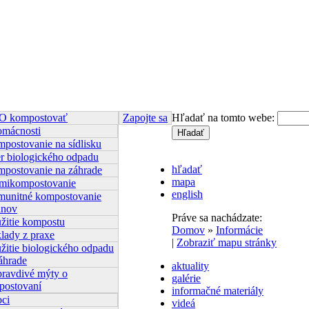
 kompostovať
Zapojte sa
Hľadať na tomto webe:
omácnosti
postovanie na sídlisku
r biologického odpadu
hľadať
postovanie na záhrade
mapa
mikompostovanie
english
unitné kompostovanie
anov
Práve sa nachádzate:
žitie kompostu
Domov
»
Informácie
klady z praxe
|
Zobraziť mapu stránky
žitie biologického odpadu
áhrade
aktuality
ravdivé mýty o
galérie
postovaní
informačné materiály
bci
videá