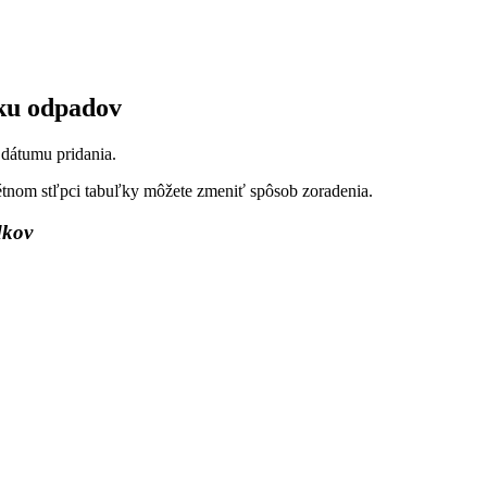
iku odpadov
 dátumu pridania.
étnom stľpci tabuľky môžete zmeniť spôsob zoradenia.
dkov