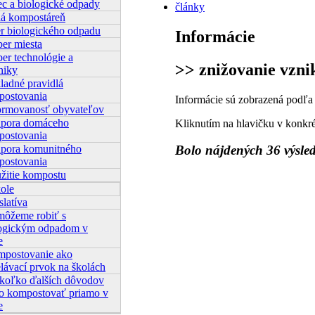
c a biologické odpady
články
á kompostáreň
r biologického odpadu
Informácie
er miesta
er technológie a
>> znižovanie vzn
niky
ladné pravidlá
postovania
Informácie sú zobrazená podľa
ormovanosť obyvateľov
pora domáceho
Kliknutím na hlavičku v konkr
postovania
pora komunitného
Bolo nájdených 36 výsle
postovania
žitie kompostu
kole
slatíva
môžeme robiť s
logickým odpadom v
e
postovanie ako
lávací prvok na školách
koľko ďalších dôvodov
o kompostovať priamo v
e