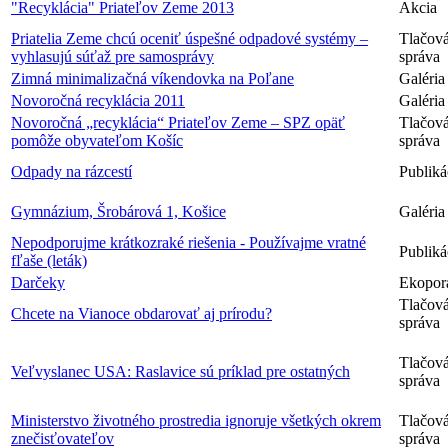
"Recyklácia" Priateľov Zeme 2013
Akcia
Priatelia Zeme chcú oceniť úspešné odpadové systémy –
Tlačov
vyhlasujú súťaž pre samosprávy
správa
Zimná minimalizačná víkendovka na Poľane
Galéria
Novoročná recyklácia 2011
Galéria
Novoročná „recyklácia“ Priateľov Zeme – SPZ opäť
Tlačov
pomôže obyvateľom Košíc
správa
Odpady na rázcestí
Publiká
Gymnázium, Šrobárová 1, Košice
Galéria
Nepodporujme krátkozraké riešenia - Používajme vratné
Publiká
fľaše (leták)
Darčeky
Ekopor
Tlačov
Chcete na Vianoce obdarovať aj prírodu?
správa
Tlačov
Veľvyslanec USA: Raslavice sú príklad pre ostatných
správa
Ministerstvo životného prostredia ignoruje všetkých okrem
Tlačov
znečisťovateľov
správa