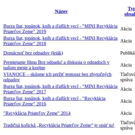
Ty
Názov
obsa
Burza šiat, topánok, kníh a ďalších vecí - "MINI Recyklácia
Akcia
Priateľov Zeme" 2019
Burza šiat, topánok, kníh a ďalších vecí - "MINI Recyklácia
Akcia
Priateľov Zeme" 2018
Domácnoť bez odpadov (leták)
Publiká
Premietanie filmu Bez odpadu! a diskusia o odpadoch v
Akcia
našom meste a krajine
VIANOCE – skúsme ich prežiť tentoraz bez zbytočných
Tlačov
odpadov
správa
Burza šiat, topánok, kníh a ďalších vecí - "MINI Recyklácia
Akcia
Priateľov Zeme" 2017
Burza šiat, topánok, kníh a ďalších vecí - "Recyklácia
Akcia
Priateľov Zeme" 2016
"Recyklácia Priateľov Zeme" 2014
Akcia
Tlačov
Tradičná košická „Recyklácia Priateľov Zeme“ je opäť tu!
správa