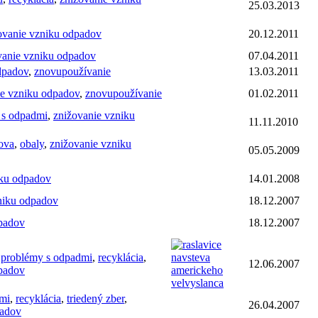
25.03.2013
ovanie vzniku odpadov
20.12.2011
vanie vzniku odpadov
07.04.2011
dpadov
,
znovupoužívanie
13.03.2011
ie vzniku odpadov
,
znovupoužívanie
01.02.2011
 s odpadmi
,
znižovanie vzniku
11.11.2010
ova
,
obaly
,
znižovanie vzniku
05.05.2009
iku odpadov
14.01.2008
niku odpadov
18.12.2007
dpadov
18.12.2007
,
problémy s odpadmi
,
recyklácia
,
12.06.2007
dpadov
mi
,
recyklácia
,
triedený zber
,
26.04.2007
padov