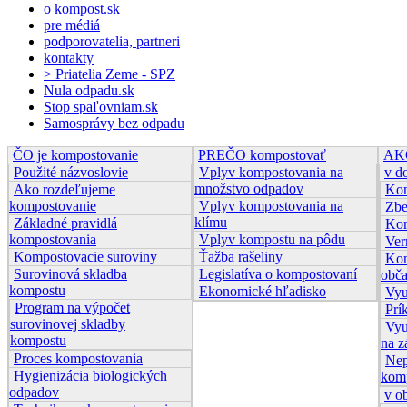
o kompost.sk
pre médiá
podporovatelia, partneri
kontakty
> Priatelia Zeme - SPZ
Nula odpadu.sk
Stop spaľovniam.sk
Samosprávy bez odpadu
ČO je kompostovanie
PREČO kompostovať
AKO
Použité názvoslovie
Vplyv kompostovania na
v d
množstvo odpadov
Ako rozdeľujeme
Kom
kompostovanie
Vplyv kompostovania na
Zbe
klímu
Základné pravidlá
Kom
kompostovania
Vplyv kompostu na pôdu
Ver
Kompostovacie suroviny
Ťažba rašeliny
Kom
Surovinová skladba
Legislatíva o kompostovaní
obč
kompostu
Ekonomické hľadisko
Vyu
Program na výpočet
Prí
surovinovej skladby
Vyu
kompostu
na z
Proces kompostovania
Nep
Hygienizácia biologických
kom
odpadov
v o