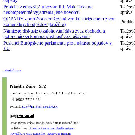
odpady
správa
Priatelia Zeme-SPZ upozornili J. Malchárka na
Tlačov
nekompetentné vyjadrenia jeho hovorcu
správa
ODPADY - príručka o znižovaní vzniku a triedenom zbere
Publiká
komunálnych odpadov (brožúra)
Namiesto diskusie o zálohovaní dáva zväz obchodu a
Tlačov
potravinárska komora prednosť zastrašovaniu
správa
Poslanci Európskeho parlamentu proti nárastu odpadov v
Tlačov
EÚ
správa
...skočiť hore
Priatelia Zeme – SPZ
poštová adresa: Haluzice 761, 91307 Haluzice
tel: 0903 77 23 23
e-mail:
spz@priateliazeme.sk
Obsah týchto stránok (dielo), pokiaľ nie je uvedené inak,
podlieha licencii
Creative Commons: Uveďte autora -
Nevyužívajte dielo komerčne - Zachovajte licenciu