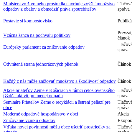
Ministerstvo životného prostredia navrhuje zvýšiť množstvo
Tlačov
odpadov z obalov a obmedziť práva spotrebiteľov
správa
Postavte si kompostovisko
Publiká
Prevzat
Vzácna šanca na pochvalu politikov
článok
Tlačov
Európsky parlament za znižovanie odpadov
správa
Odvrátená strana jednorázových plienok
Článok
Každý z nás môže znižovať množstvo a škodlivosť odpadov
Článok
Akcie priateľov Zeme v Košiciach v rámci celoslovenského
Tlačov
týždňa aktivít pre menej odpadu
správa
Semináre Priateľov Zeme o recyklácii a šetrení peňazí pre
Tlačov
obce
správa
Moderné odpadové hospodárstvo v obci
Akcia
Znižovanie vzniku odpadov
Ekopor
Vďaka novej povinnosti môžu obce ušetriť prostriedky za
Tlačov