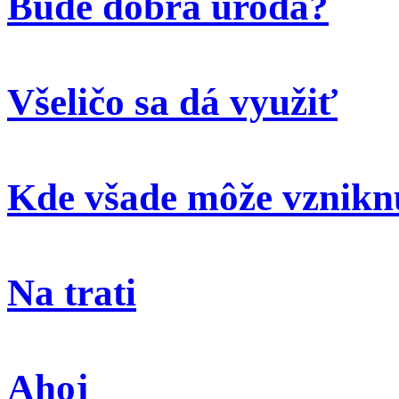
Bude dobrá úroda?
Všeličo sa dá využiť
Kde všade môže vzniknú
Na trati
Ahoj