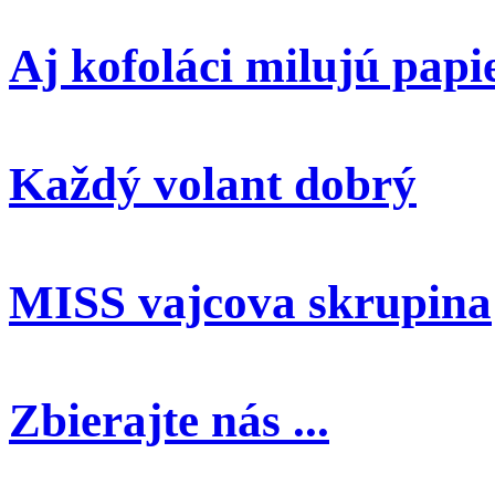
Aj kofoláci milujú papi
Každý volant dobrý
MISS vajcova skrupina
Zbierajte nás ...