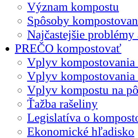
Význam kompostu
Spôsoby kompostovani
Najčastejšie problémy 
PREČO kompostovať
Vplyv kompostovania
Vplyv kompostovania 
Vplyv kompostu na p
Ťažba rašeliny
Legislatíva o kompost
Ekonomické hľadisko