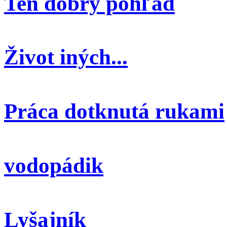
Ten dobrý pohľad
Život iných...
Práca dotknutá rukami
vodopádik
Lyšajník