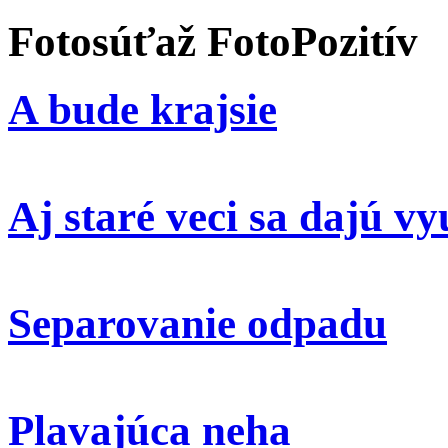
Fotosúťaž FotoPozitív
A bude krajsie
Aj staré veci sa dajú vy
Separovanie odpadu
Plavajúca neha