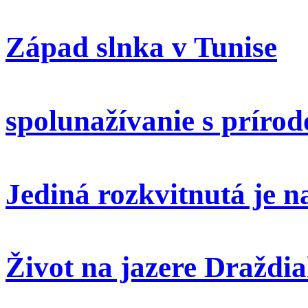
Západ slnka v Tunise
spolunažívanie s príro
Jediná rozkvitnutá je 
Život na jazere Draždi