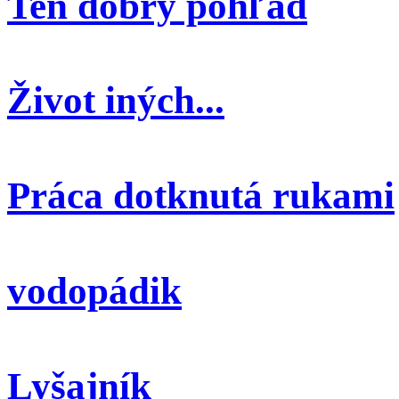
Ten dobrý pohľad
Život iných...
Práca dotknutá rukami
vodopádik
Lyšajník