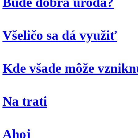
Bude dobrá úroda?
Všeličo sa dá využiť
Kde všade môže vzniknú
Na trati
Ahoj