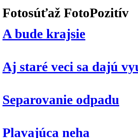
Fotosúťaž FotoPozitív
A bude krajsie
Aj staré veci sa dajú vy
Separovanie odpadu
Plavajúca neha