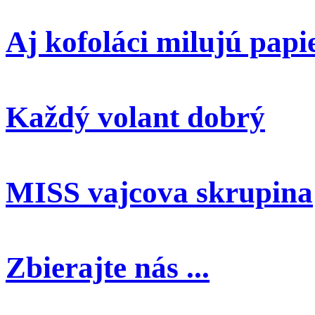
Aj kofoláci milujú papi
Každý volant dobrý
MISS vajcova skrupina
Zbierajte nás ...