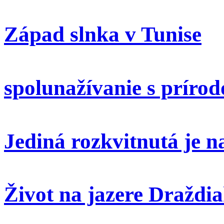
Západ slnka v Tunise
spolunažívanie s príro
Jediná rozkvitnutá je 
Život na jazere Draždi