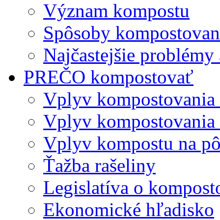
Význam kompostu
Spôsoby kompostovani
Najčastejšie problémy 
PREČO kompostovať
Vplyv kompostovania
Vplyv kompostovania 
Vplyv kompostu na p
Ťažba rašeliny
Legislatíva o kompost
Ekonomické hľadisko