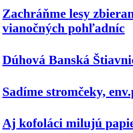
Zachráňme lesy zbieran
vianočných pohľadníc
Dúhová Banská Štiavni
Sadíme stromčeky, env.
Aj kofoláci milujú papi