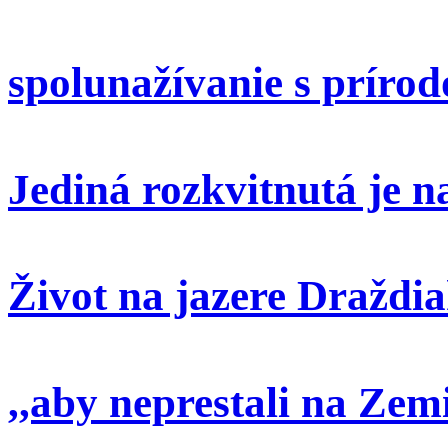
spolunažívanie s príro
Jediná rozkvitnutá je 
Život na jazere Draždi
,,aby neprestali na Zem