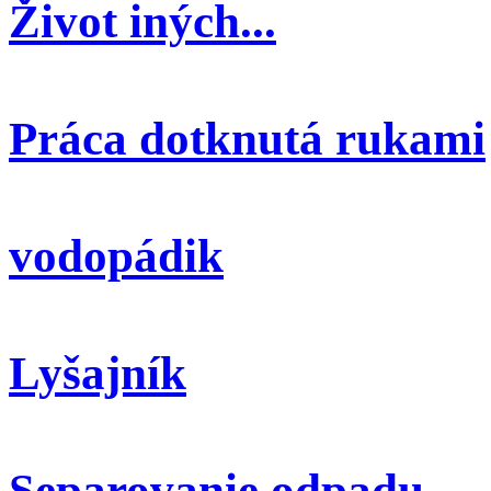
Život iných...
Práca dotknutá rukami
vodopádik
Lyšajník
Separovanie odpadu