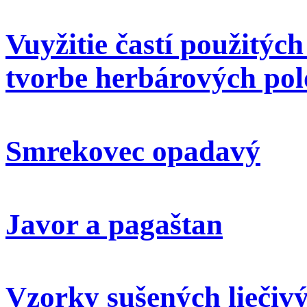
Vuyžitie častí použitýc
tvorbe herbárových pol
Smrekovec opadavý
Javor a pagaštan
Vzorky sušených liečivý