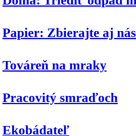
Doma: Triediť odpad ni
Papier: Zbierajte aj nás
Továreň na mraky
Pracovitý smraďoch
Ekobádateľ