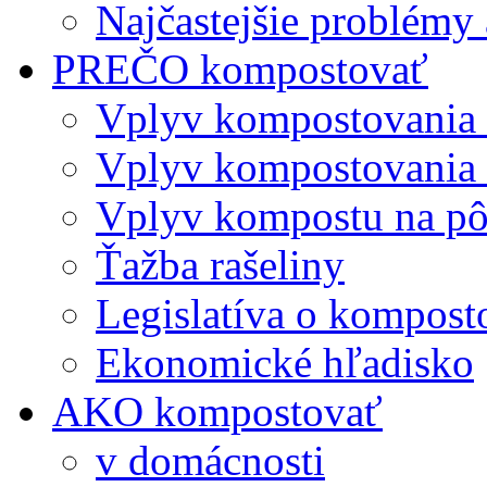
Najčastejšie problémy 
PREČO kompostovať
Vplyv kompostovania
Vplyv kompostovania 
Vplyv kompostu na p
Ťažba rašeliny
Legislatíva o kompost
Ekonomické hľadisko
AKO kompostovať
v domácnosti