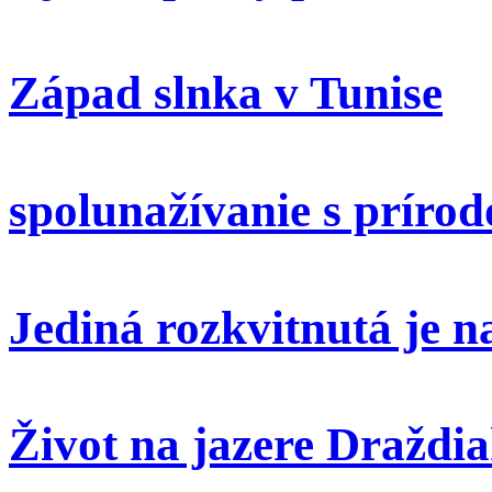
Západ slnka v Tunise
spolunažívanie s príro
Jediná rozkvitnutá je 
Život na jazere Draždi