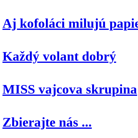
Aj kofoláci milujú papi
Každý volant dobrý
MISS vajcova skrupina
Zbierajte nás ...