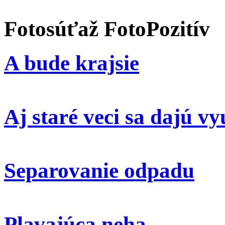
Fotosúťaž FotoPozitív
A bude krajsie
Aj staré veci sa dajú vy
Separovanie odpadu
Plavajúca neha