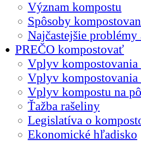
Význam kompostu
Spôsoby kompostovani
Najčastejšie problémy 
PREČO kompostovať
Vplyv kompostovania
Vplyv kompostovania 
Vplyv kompostu na p
Ťažba rašeliny
Legislatíva o kompost
Ekonomické hľadisko