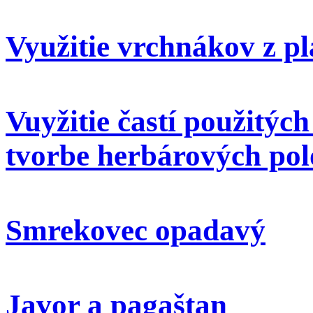
Využitie vrchnákov z pl
Vuyžitie častí použitýc
tvorbe herbárových pol
Smrekovec opadavý
Javor a pagaštan