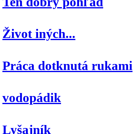
Ten dobrý pohľad
Život iných...
Práca dotknutá rukami
vodopádik
Lyšajník