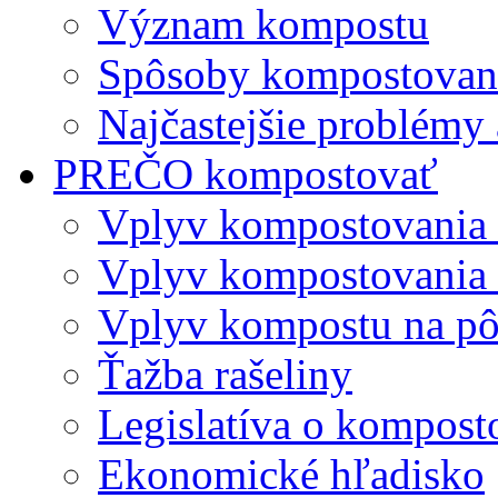
Význam kompostu
Spôsoby kompostovani
Najčastejšie problémy 
PREČO kompostovať
Vplyv kompostovania
Vplyv kompostovania 
Vplyv kompostu na p
Ťažba rašeliny
Legislatíva o kompost
Ekonomické hľadisko