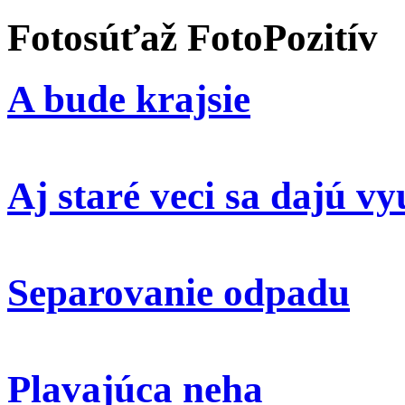
Fotosúťaž FotoPozitív
A bude krajsie
Aj staré veci sa dajú vy
Separovanie odpadu
Plavajúca neha