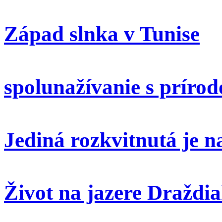
Západ slnka v Tunise
spolunažívanie s príro
Jediná rozkvitnutá je 
Život na jazere Draždi