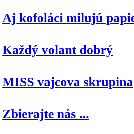
Aj kofoláci milujú papi
Každý volant dobrý
MISS vajcova skrupina
Zbierajte nás ...