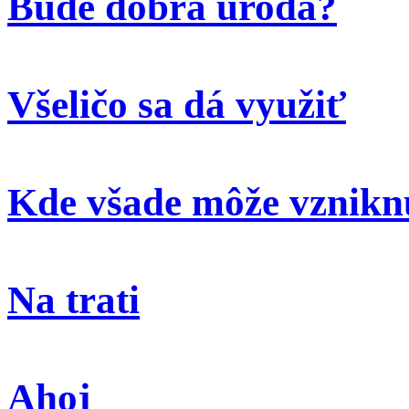
Bude dobrá úroda?
Všeličo sa dá využiť
Kde všade môže vzniknú
Na trati
Ahoj