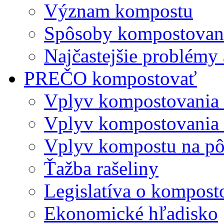
Význam kompostu
Spôsoby kompostovani
Najčastejšie problémy 
PREČO kompostovať
Vplyv kompostovania
Vplyv kompostovania 
Vplyv kompostu na p
Ťažba rašeliny
Legislatíva o kompost
Ekonomické hľadisko