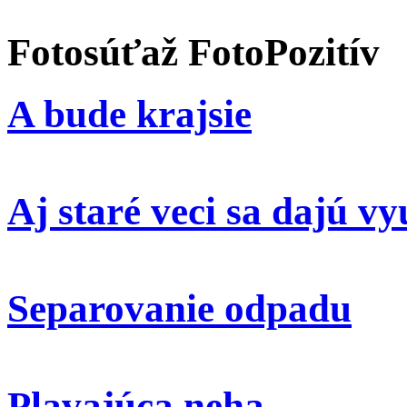
Fotosúťaž FotoPozitív
A bude krajsie
Aj staré veci sa dajú vy
Separovanie odpadu
Plavajúca neha