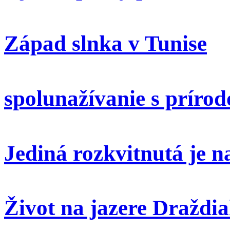
Západ slnka v Tunise
spolunažívanie s príro
Jediná rozkvitnutá je 
Život na jazere Draždi