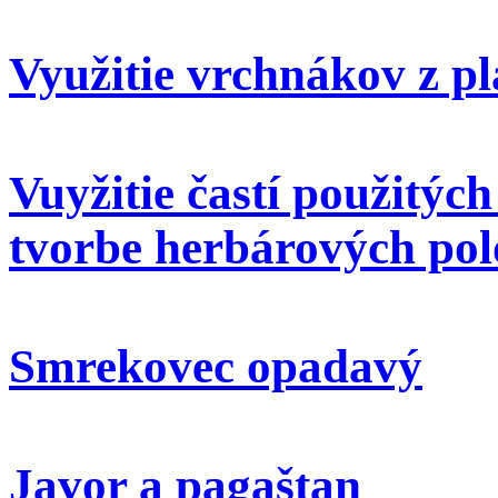
Využitie vrchnákov z pl
Vuyžitie častí použitýc
tvorbe herbárových pol
Smrekovec opadavý
Javor a pagaštan