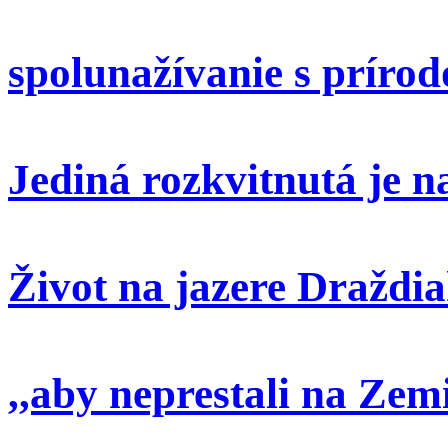
spolunažívanie s príro
Jediná rozkvitnutá je 
Život na jazere Draždi
,,aby neprestali na Zem