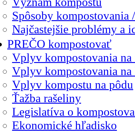
Význam kompostu
Spôsoby kompostovania /
Najčastejšie problémy a ic
PREČO kompostovať
Vplyv kompostovania na
Vplyv kompostovania na
Vplyv kompostu na pôdu
Ťažba rašeliny
Legislatíva o kompostova
Ekonomické hľadisko