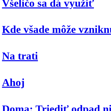
Všeličo sa dá využiť
Kde všade môže vzniknú
Na trati
Ahoj
Doma: Triediť odpad ni