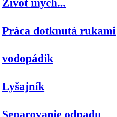
Život iných...
Práca dotknutá rukami
vodopádik
Lyšajník
Separovanie odpadu