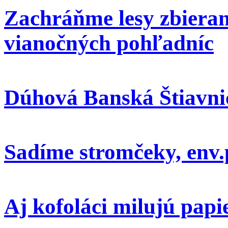
Zachráňme lesy zbieran
vianočných pohľadníc
Dúhová Banská Štiavni
Sadíme stromčeky, env.
Aj kofoláci milujú papi