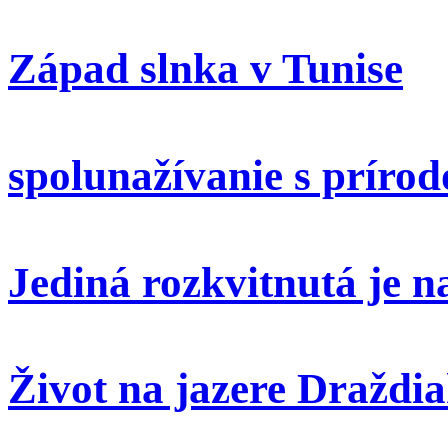
Západ slnka v Tunise
spolunažívanie s príro
Jediná rozkvitnutá je 
Život na jazere Draždi