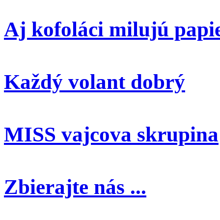
Aj kofoláci milujú papi
Každý volant dobrý
MISS vajcova skrupina
Zbierajte nás ...