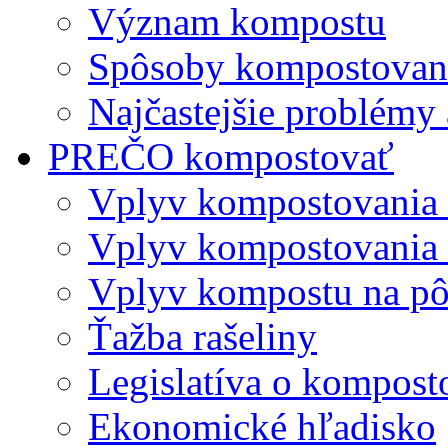
Význam kompostu
Spôsoby kompostovani
Najčastejšie problémy 
PREČO kompostovať
Vplyv kompostovania
Vplyv kompostovania 
Vplyv kompostu na p
Ťažba rašeliny
Legislatíva o kompost
Ekonomické hľadisko