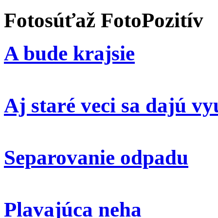
Fotosúťaž FotoPozitív
A bude krajsie
Aj staré veci sa dajú vy
Separovanie odpadu
Plavajúca neha