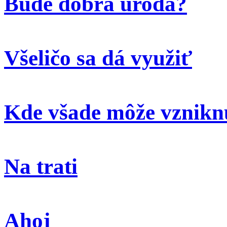
Bude dobrá úroda?
Všeličo sa dá využiť
Kde všade môže vzniknú
Na trati
Ahoj