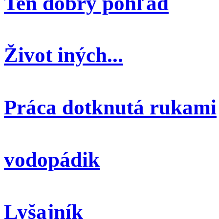
Ten dobrý pohľad
Život iných...
Práca dotknutá rukami
vodopádik
Lyšajník