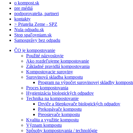
o kompost.sk
pre médiá
podporovatelia, partneri
kontakty
> Priatelia Zeme - SPZ
Nula odpadu.sk
Stop spaľovniam.sk
Samosprávy bez odpadu
ČO je kompostovanie
Použité názvoslovie
Ako rozdeľujeme kompostovanie
Základné pravidlá kompostovania
Kompostovacie suroviny
Surovinová skladba kompostu
Program na výpočet surovinovej skladby kompost
Proces kompostovania
Hygienizácia biologických odpadov
Technika na kompostovanie
Drviče a štiepkovače biologických odpadov
Prekopávače kompostu
Preosievače kompostu
Kvalita a využitie kompostu
Význam kompostu
Spôsoby kompostovania / technológie