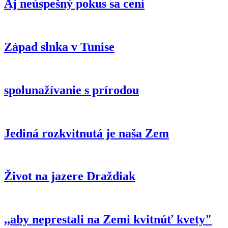
Aj neúspešný pokus sa cení
Západ slnka v Tunise
spolunažívanie s prírodou
Jediná rozkvitnutá je naša Zem
Život na jazere Draždiak
,,aby neprestali na Zemi kvitnúť kvety"