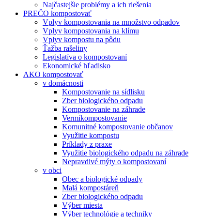
Najčastejšie problémy a ich riešenia
PREČO kompostovať
Vplyv kompostovania na množstvo odpadov
Vplyv kompostovania na klímu
Vplyv kompostu na pôdu
Ťažba rašeliny
Legislatíva o kompostovaní
Ekonomické hľadisko
AKO kompostovať
v domácnosti
Kompostovanie na sídlisku
Zber biologického odpadu
Kompostovanie na záhrade
Vermikompostovanie
Komunitné kompostovanie občanov
Využitie kompostu
Príklady z praxe
Využitie biologického odpadu na záhrade
Nepravdivé mýty o kompostovaní
v obci
Obec a biologické odpady
Malá kompostáreň
Zber biologického odpadu
Výber miesta
Výber technológie a techniky