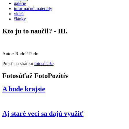
galérie
informačné materiály
videá
články
Kto ju to naučil? - III.
Autor: Rudolf Pado
Prejsť na stránku
fotosúťaže
.
Fotosúťaž FotoPozitív
A bude krajsie
Aj staré veci sa dajú využiť