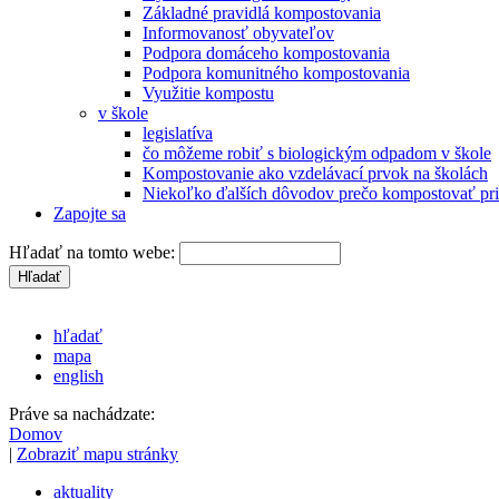
Základné pravidlá kompostovania
Informovanosť obyvateľov
Podpora domáceho kompostovania
Podpora komunitného kompostovania
Využitie kompostu
v škole
legislatíva
čo môžeme robiť s biologickým odpadom v škole
Kompostovanie ako vzdelávací prvok na školách
Niekoľko ďalších dôvodov prečo kompostovať pri
Zapojte sa
Hľadať na tomto webe:
hľadať
mapa
english
Práve sa nachádzate:
Domov
|
Zobraziť mapu stránky
aktuality