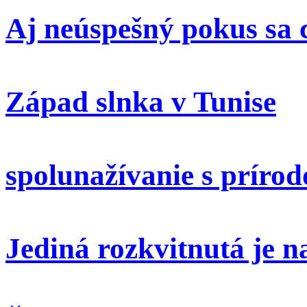
Aj neúspešný pokus sa 
Západ slnka v Tunise
spolunažívanie s príro
Jediná rozkvitnutá je 