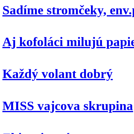
Sadíme stromčeky, env.
Aj kofoláci milujú papi
Každý volant dobrý
MISS vajcova skrupina