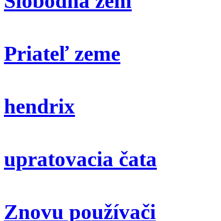
Slobodna zem
Priateľ zeme
hendrix
upratovacia čata
Znovu používači